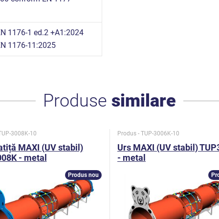
n
N 1176-1 ed.2 +A1:2024
N 1176-11:2025
Produse
similare
 TUP-3008K-10
Produs - TUP-3006K-10
tiță MAXI (UV stabil)
Urs MAXI (UV stabil) TU
08K - metal
- metal
Produs nou
Pr