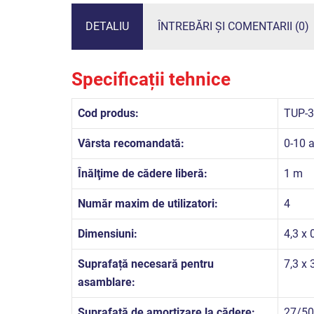
DETALIU
ÎNTREBĂRI ȘI COMENTARII (0)
Specificații tehnice
Cod produs:
TUP-3
Vârsta recomandată:
0-10 a
Înălţime de cădere liberă:
1 m
Număr maxim de utilizatori:
4
Dimensiuni:
4,3 x 
Suprafață necesară pentru
7,3 x 
asamblare:
Suprafață de amortizare la cădere:
27/50