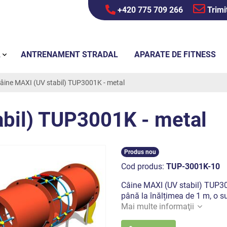
+420 775 709 266
Trimi
Ă
ANTRENAMENT STRADAL
APARATE DE FITNESS
âine MAXI (UV stabil) TUP3001K - metal
abil) TUP3001K - metal
Produs nou
Cod produs:
TUP-3001K-10
Câine MAXI (UV stabil) TUP30
până la înălțimea de 1 m, o su
Mai multe informaţii