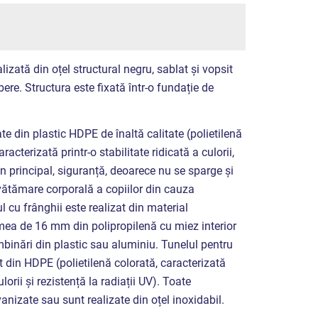
lizată din oțel structural negru, sablat și vopsit
ere. Structura este fixată într-o fundație de
ate din plastic HDPE de înaltă calitate (polietilenă
racterizată printr-o stabilitate ridicată a culorii,
, în principal, siguranță, deoarece nu se sparge și
e vătămare corporală a copiilor din cauza
l cu frânghii este realizat din material
ea de 16 mm din polipropilenă cu miez interior
îmbinări din plastic sau aluminiu. Tunelul pentru
t din HDPE (polietilenă colorată, caracterizată
ulorii și rezistență la radiații UV). Toate
anizate sau sunt realizate din oțel inoxidabil.