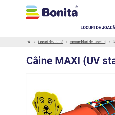
LOCURI DE JOAC
Locuri de Joacă
Ansambluri de tuneluri
C
Câine MAXI (UV st