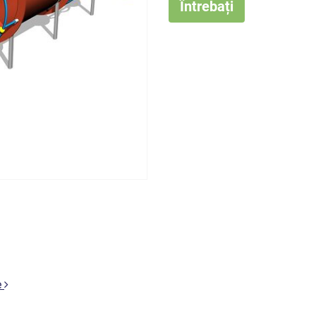
Întrebați
e