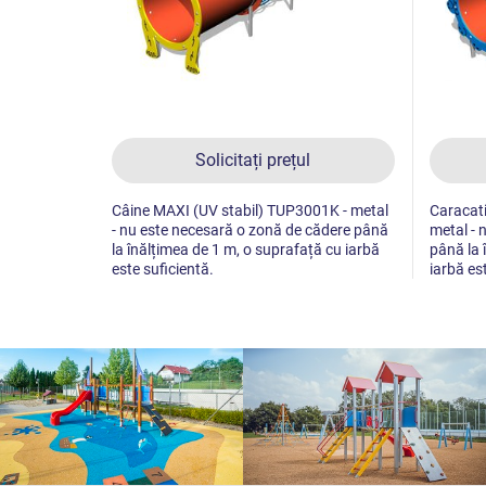
Solicitați prețul
Câine MAXI (UV stabil) TUP3001K - metal
Caracati
- nu este necesară o zonă de cădere până
metal - 
la înălțimea de 1 m, o suprafață cu iarbă
până la 
este suficientă.
iarbă es