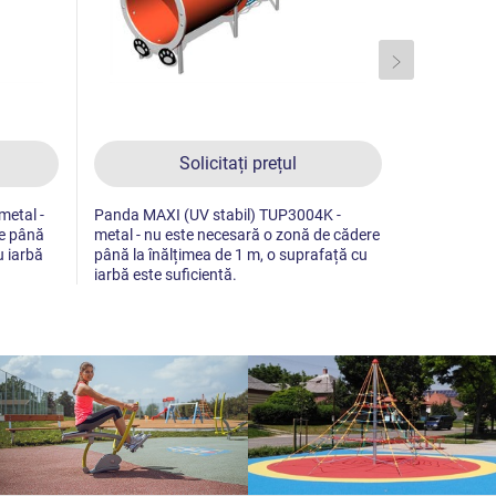
Solicitați prețul
metal -
Panda MAXI (UV stabil) TUP3004K -
Iepure de c
re până
metal - nu este necesară o zonă de cădere
TUP3005K - 
u iarbă
până la înălțimea de 1 m, o suprafață cu
zonă de căd
iarbă este suficientă.
o suprafață