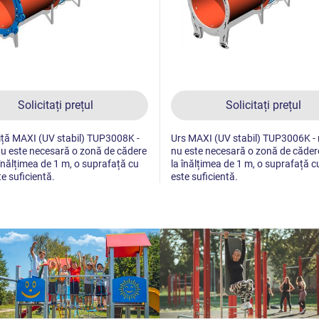
Solicitați prețul
Solicitați prețul
ță MAXI (UV stabil) TUP3008K -
Urs MAXI (UV stabil) TUP3006K - 
nu este necesară o zonă de cădere
nu este necesară o zonă de căde
înălțimea de 1 m, o suprafață cu
la înălțimea de 1 m, o suprafață c
te suficientă.
este suficientă.