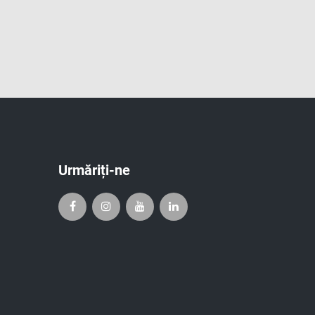
Urmăriți-ne