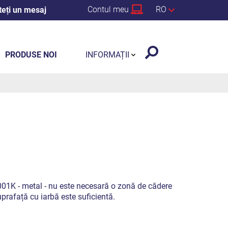
Contul meu
RO
teți un mesaj
PRODUSE NOI
INFORMAȚII
01K - metal - nu este necesară o zonă de cădere
prafață cu iarbă este suficientă.