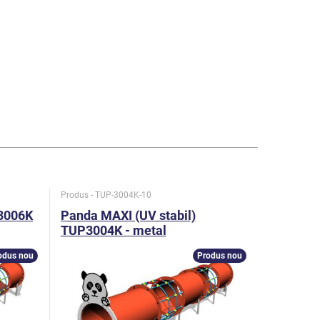
Produs - TUP-3004K-10
Produs - TU
P3006K
Panda MAXI (UV stabil)
Iepure 
TUP3004K - metal
stabil) 
odus nou
Produs nou