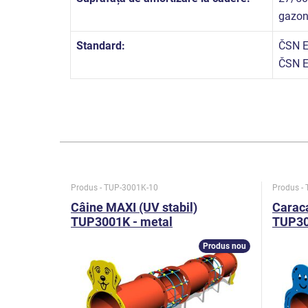
gazo
Standard:
ČSN E
ČSN E
Produs - TUP-3001K-10
Produs -
Câine MAXI (UV stabil)
Caraca
TUP3001K - metal
TUP30
Produs nou