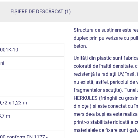
FIȘIERE DE DESCĂRCAT (1)
Structura de susținere este rea
duplex prin pulverizare cu pulb
beton.
001K-10
Unități din plastic sunt fabric
ni
colorată de înaltă densitate, ca
rezistență la radiații UV, însă
nu există, astfel, pericolul d
fragmentelor ascuțite). Tunelu
HERKULES (frânghii cu grosim
0,72 x 1,23 m
din oțel) și este conectat cu 
mers de-a bușilea este realiza
3,7 m
printr-o stabilitate ridicată a c
materialele de fixare sunt galv
00 conform EN 1177 -