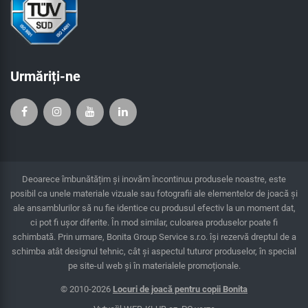
Urmăriți-ne
Deoarece îmbunătățim și inovăm încontinuu produsele noastre, este
posibil ca unele materiale vizuale sau fotografii ale elementelor de joacă și
ale ansamblurilor să nu fie identice cu produsul efectiv la un moment dat,
ci pot fi ușor diferite. În mod similar, culoarea produselor poate fi
schimbată. Prin urmare, Bonita Group Service s.r.o. îşi rezervă dreptul de a
schimba atât designul tehnic, cât şi aspectul tuturor produselor, în special
pe site-ul web și în materialele promoționale.
© 2010-2026
Locuri de joacă pentru copii Bonita