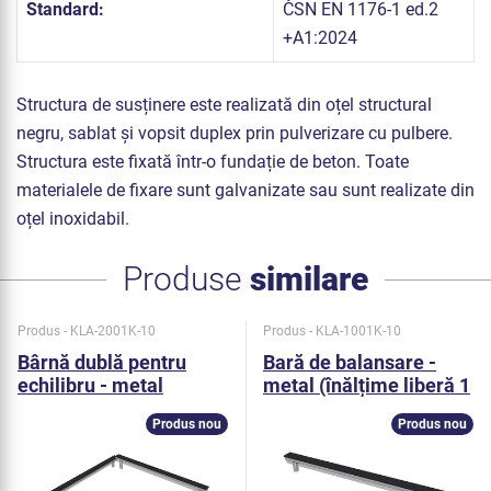
Standard:
ČSN EN 1176-1 ed.2
+A1:2024
Structura de susținere este realizată din oțel structural
negru, sablat și vopsit duplex prin pulverizare cu pulbere.
Structura este fixată într-o fundație de beton. Toate
materialele de fixare sunt galvanizate sau sunt realizate din
oțel inoxidabil.
Produse
similare
Produs - KLA-2001K-10
Produs - KLA-1001K-10
Bârnă dublă pentru
Bară de balansare -
echilibru - metal
metal (înălțime liberă 1
(înălțime liberă 1 m)
m)
Produs nou
Produs nou