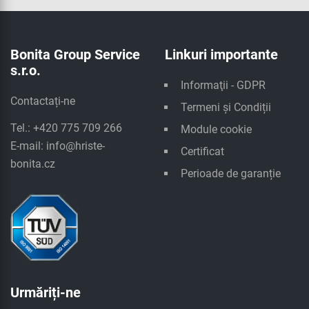
Bonita Group Service
Linkuri importante
s.r.o.
Informaţii - GDPR
Contactați-ne
Termeni și Condiții
Tel.: +420 775 709 266
Module cookie
E-mail:
info@hriste-
Certificat
bonita.cz
Perioade de garanție
Urmăriți-ne