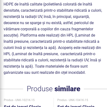
HDPE de înaltă calitate (polietilenă colorată de înaltă
densitate, caracterizată printr-o stabilitate ridicată a culorii,
rezistență la radiații UV, însă, în principal, siguranță,
deoarece nu se sparge și nu există, astfel, pericolul de
vătămare corporală a copiilor din cauza fragmentelor
ascuțite). Platforma este realizați din HPL (Laminat de
înaltă presiune, caracterizată printr-o stabilitate ridicată a
culorii însă și rezistența la apă). Acoperiș este realizați din
HPL (Laminat de înaltă presiune, caracterizată printr-o
stabilitate ridicată a culorii, rezistență la radiații UV, însă și
rezistența la apă). Toate materialele de fixare sunt
galvanizate sau sunt realizate din oțel inoxidabil.
Produse
similare
Produs - UNK-1021K-15
Produs - UNK-1041K-15
Set de jocuri Clasic
Set de jocuri Clasic