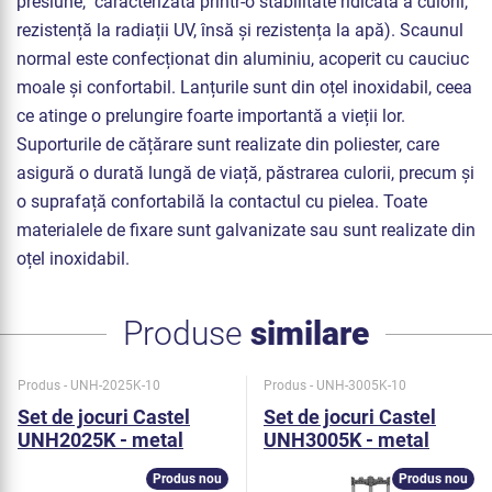
presiune, caracterizată printr-o stabilitate ridicată a culorii,
rezistență la radiații UV, însă și rezistența la apă). Scaunul
normal este confecționat din aluminiu, acoperit cu cauciuc
moale și confortabil. Lanțurile sunt din oțel inoxidabil, ceea
ce atinge o prelungire foarte importantă a vieții lor.
Suporturile de cățărare sunt realizate din poliester, care
asigură o durată lungă de viață, păstrarea culorii, precum și
o suprafață confortabilă la contactul cu pielea. Toate
materialele de fixare sunt galvanizate sau sunt realizate din
oțel inoxidabil.
Produse
similare
Produs - UNH-2025K-10
Produs - UNH-3005K-10
Set de jocuri Castel
Set de jocuri Castel
UNH2025K - metal
UNH3005K - metal
Produs nou
Produs nou