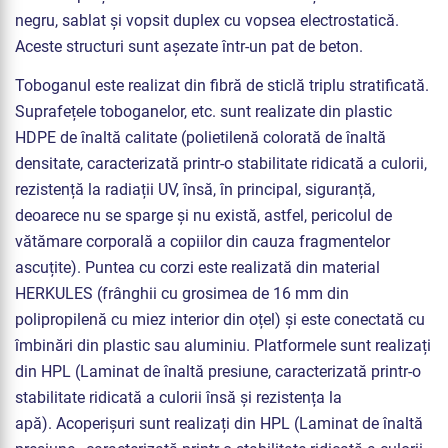
negru, sablat și vopsit duplex cu vopsea electrostatică.
Aceste structuri sunt așezate într-un pat de beton.
Toboganul este realizat din fibră de sticlă triplu stratificată.
Suprafețele toboganelor, etc. sunt realizate din plastic
HDPE de înaltă calitate (polietilenă colorată de înaltă
densitate, caracterizată printr-o stabilitate ridicată a culorii,
rezistență la radiații UV, însă, în principal, siguranță,
deoarece nu se sparge și nu există, astfel, pericolul de
vătămare corporală a copiilor din cauza fragmentelor
ascuțite). Puntea cu corzi este realizată din material
HERKULES (frânghii cu grosimea de 16 mm din
polipropilenă cu miez interior din oțel) și este conectată cu
îmbinări din plastic sau aluminiu. Platformele sunt realizați
din HPL (Laminat de înaltă presiune, caracterizată printr-o
stabilitate ridicată a culorii însă și rezistența la
apă). Acoperișuri sunt realizați din HPL (Laminat de înaltă