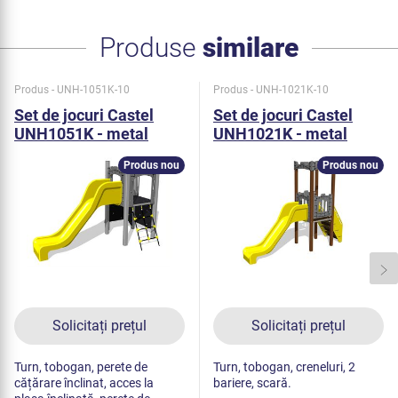
Produse
similare
Produs - UNH-1051K-10
Produs - UNH-1021K-10
Set de jocuri Castel
Set de jocuri Castel
UNH1051K - metal
UNH1021K - metal
Produs nou
Produs nou
Solicitați prețul
Solicitați prețul
Turn, tobogan, perete de
Turn, tobogan, creneluri, 2
cățărare înclinat, acces la
bariere, scară.