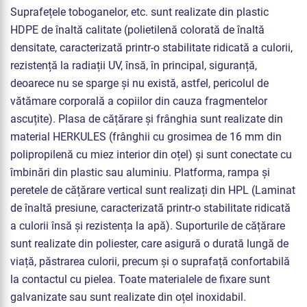
Suprafețele toboganelor, etc. sunt realizate din plastic
HDPE de înaltă calitate (polietilenă colorată de înaltă
densitate, caracterizată printr-o stabilitate ridicată a culorii,
rezistență la radiații UV, însă, în principal, siguranță,
deoarece nu se sparge și nu există, astfel, pericolul de
vătămare corporală a copiilor din cauza fragmentelor
ascuțite). Plasa de cățărare și frânghia sunt realizate din
material HERKULES (frânghii cu grosimea de 16 mm din
polipropilenă cu miez interior din oțel) și sunt conectate cu
îmbinări din plastic sau aluminiu. Platforma, rampa și
peretele de cățărare vertical sunt realizați din HPL (Laminat
de înaltă presiune, caracterizată printr-o stabilitate ridicată
a culorii însă și rezistența la apă). Suporturile de cățărare
sunt realizate din poliester, care asigură o durată lungă de
viață, păstrarea culorii, precum și o suprafață confortabilă
la contactul cu pielea. Toate materialele de fixare sunt
galvanizate sau sunt realizate din oțel inoxidabil.