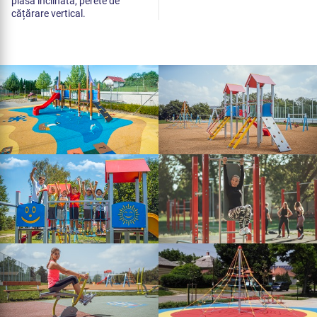
plasa înclinată, perete de
cățărare vertical.