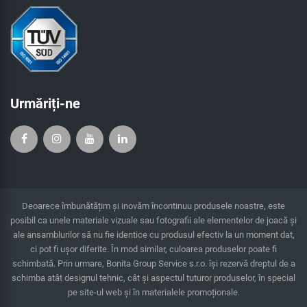
Urmăriți-ne
Deoarece îmbunătățim și inovăm încontinuu produsele noastre, este
posibil ca unele materiale vizuale sau fotografii ale elementelor de joacă și
ale ansamblurilor să nu fie identice cu produsul efectiv la un moment dat,
ci pot fi ușor diferite. În mod similar, culoarea produselor poate fi
schimbată. Prin urmare, Bonita Group Service s.r.o. îşi rezervă dreptul de a
schimba atât designul tehnic, cât şi aspectul tuturor produselor, în special
pe site-ul web și în materialele promoționale.