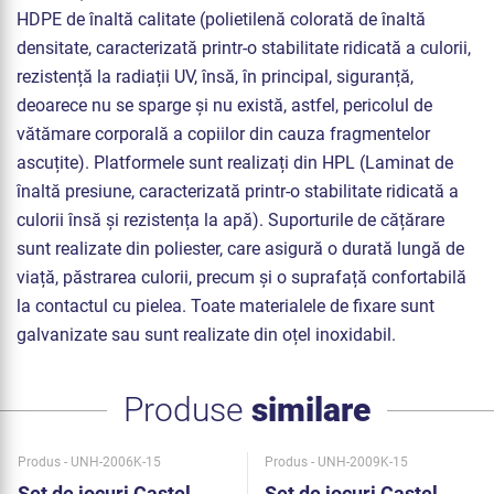
HDPE de înaltă calitate (polietilenă colorată de înaltă
densitate, caracterizată printr-o stabilitate ridicată a culorii,
rezistență la radiații UV, însă, în principal, siguranță,
deoarece nu se sparge și nu există, astfel, pericolul de
vătămare corporală a copiilor din cauza fragmentelor
ascuțite). Platformele sunt realizați din HPL (Laminat de
înaltă presiune, caracterizată printr-o stabilitate ridicată a
culorii însă și rezistența la apă). Suporturile de cățărare
sunt realizate din poliester, care asigură o durată lungă de
viață, păstrarea culorii, precum și o suprafață confortabilă
la contactul cu pielea. Toate materialele de fixare sunt
galvanizate sau sunt realizate din oțel inoxidabil.
Produse
similare
Produs - UNH-2006K-15
Produs - UNH-2009K-15
Set de jocuri Castel
Set de jocuri Castel