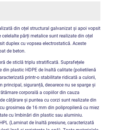
lizată din oțel structural galvanizat și apoi vopsit
 celelalte părți metalice sunt realizate din oțel
psit duplex cu vopsea electrostatică. Aceste
 pat de beton.
ră de sticlă triplu stratificată. Suprafețele
e din plastic HDPE de înaltă calitate (polietilenă
racterizată printr-o stabilitate ridicată a culorii,
, în principal, siguranță, deoarece nu se sparge și
e vătămare corporală a copiilor din cauza
de cățărare și puntea cu corzi sunt realizate din
cu grosimea de 16 mm din polipropilenă cu miez
ctate cu îmbinări din plastic sau aluminiu.
 HPL (Laminat de înaltă presiune, caracterizată