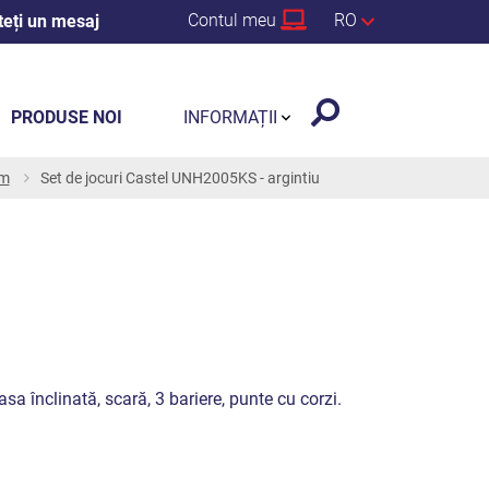
Contul meu
RO
teți un mesaj
PRODUSE NOI
INFORMAȚII
 m
Set de jocuri Castel UNH2005KS - argintiu
asa înclinată, scară, 3 bariere, punte cu corzi.