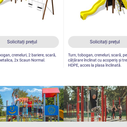
Solicitați prețul
Solicitați prețul
ogan, creneluri, 2 bariere, scară,
Turn, tobogan, creneluri, scară, p
etalica, 2x Scaun Normal.
cățărare înclinat cu acoperiș și tr
HDPE, acces la plasa înclinată.