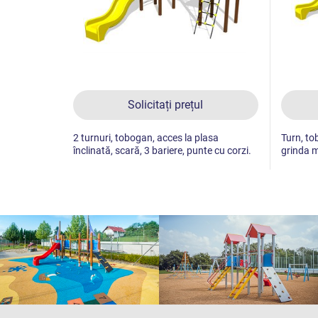
Solicitați prețul
2 turnuri, tobogan, acces la plasa
Turn, tob
înclinată, scară, 3 bariere, punte cu corzi.
grinda m