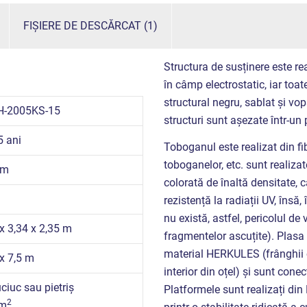
FIȘIERE DE DESCĂRCAT (1)
Structura de susținere este rea
în câmp electrostatic, iar toate
structural negru, sablat și vo
H-2005KS-15
structuri sunt așezate într-un
5 ani
Toboganul este realizat din fib
toboganelor, etc. sunt realizat
 m
colorată de înaltă densitate, ca
rezistență la radiații UV, însă
nu există, astfel, pericolul d
 x 3,34 x 2,35 m
fragmentelor ascuțite). Plasa 
material HERKULES (frânghii 
 x 7,5 m
interior din oțel) și sunt cone
ciuc sau pietriș
Platformele sunt realizați din
2
 m