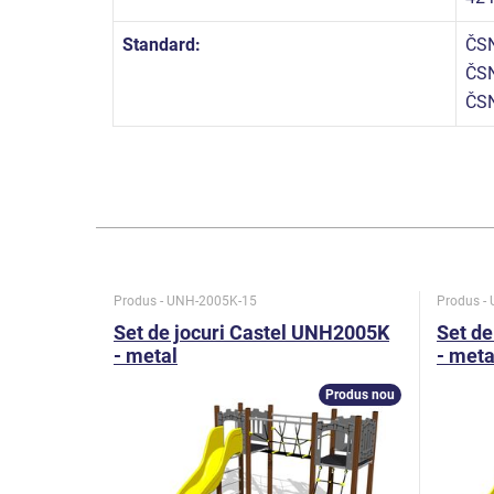
Standard:
ČSN
ČSN
ČSN
Produs - UNH-2005K-15
Produs -
Set de jocuri Castel UNH2005K
Set de
- metal
- meta
Produs nou