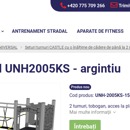
+420 775 709 266
Trimi
Ă
ANTRENAMENT STRADAL
APARATE DE FITNESS
 UNIVERSAL
Seturi turnuri CASTLE cu o înălțime de cădere de până la 2
el UNH2005KS - argintiu
Produs nou
Cod produs:
UNH-2005KS-15
2 turnuri, tobogan, acces la pl
Mai multe informaţii
Întrebați