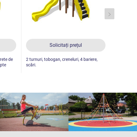
Solicitați prețul
erete de
2 turnuri, tobogan, creneluri, 4 bariere,
Turn, 2 tob
epte
scări.
vertical.