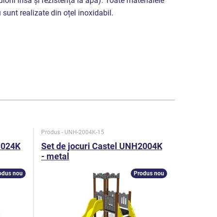
culorii însă și rezistența la apă). Toate materialele
sunt realizate din oțel inoxidabil.
Produs - UNH-2004K-15
Produs - UN
1024K
Set de jocuri Castel UNH2004K
Set de j
- metal
- metal
odus nou
Produs nou