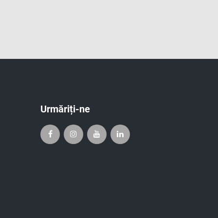
Urmăriți-ne