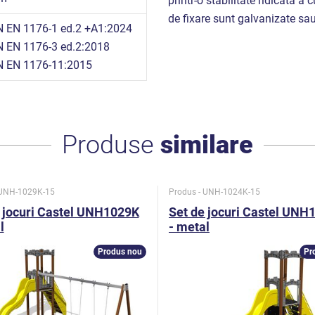
printr-o stabilitate ridicată a 
de fixare sunt galvanizate sau 
 EN 1176-1 ed.2 +A1:2024
 EN 1176-3 ed.2:2018
 EN 1176-11:2015
Produse
similare
 UNH-1029K-15
Produs - UNH-1024K-15
 jocuri Castel UNH1029K
Set de jocuri Castel UNH
l
- metal
Produs nou
Pr