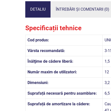
DETALIU
ÎNTREBĂRI ȘI COMENTARII (0)
Specificații tehnice
Cod produs:
UN
Vârsta recomandată:
3-1
Înălţime de cădere liberă:
1,5
Număr maxim de utilizatori:
12
Dimensiuni:
3,2
Suprafață necesară pentru asamblare:
6,5
Suprafață de amortizare la cădere:
Cau
42