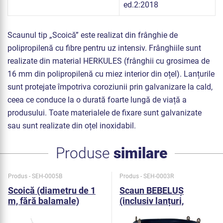
ed.2:2018
Scaunul tip „Scoică” este realizat din frânghie de
polipropilenă cu fibre pentru uz intensiv. Frânghiile sunt
realizate din material HERKULES (frânghii cu grosimea de
16 mm din polipropilenă cu miez interior din oțel). Lanțurile
sunt protejate împotriva coroziunii prin galvanizare la cald,
ceea ce conduce la o durată foarte lungă de viață a
produsului. Toate materialele de fixare sunt galvanizate
sau sunt realizate din oțel inoxidabil.
Produse
similare
Produs - SEH-0005B
Produs - SEH-0003R
Scoică (diametru de 1
Scaun BEBELUȘ
m, fără balamale)
(inclusiv lanțuri,
înălțime de cădere 1,5
m)