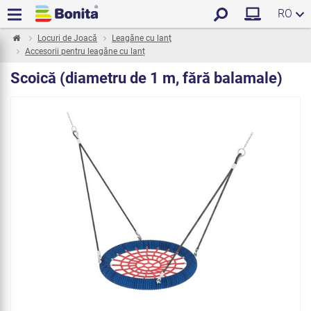
RO
Locuri de Joacă
Leagăne cu lanţ
Accesorii pentru leagăne cu lanț
Scoică (diametru de 1 m, fără balamale)