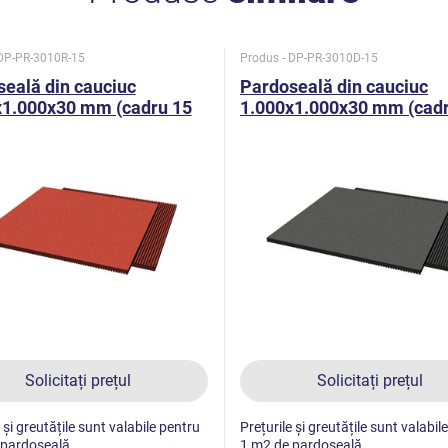
 DP-PR-3010R-15
Produs - DP-PR-3010D-15
eală din cauciuc
Pardoseală din cauciuc
x1.000x30 mm (cadru 15
1.000x1.000x30 mm (cadr
oșu)
mm, negru)
Solicitați prețul
Solicitați prețul
 și greutățile sunt valabile pentru
Prețurile și greutățile sunt valabil
 pardoseală.
1 m2 de pardoseală.