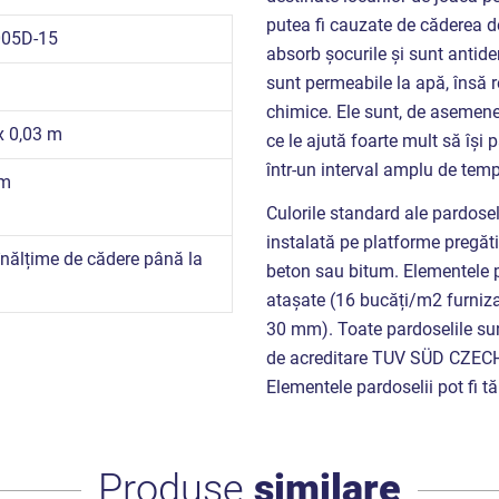
putea fi cauzate de căderea de
005D-15
absorb șocurile și sunt antider
sunt permeabile la apă, însă r
chimice. Ele sunt, de asemenea,
 x 0,03 m
ce le ajută foarte mult să își
într-un interval amplu de temp
 m
Culorile standard ale pardosel
instalată pe platforme pregătit
înălțime de cădere până la
beton sau bitum. Elementele par
atașate (16 bucăți/m2 furniza
30 mm). Toate pardoselile sun
de acreditare TUV SÜD CZECH ș
Elementele pardoselii pot fi t
Produse
similare