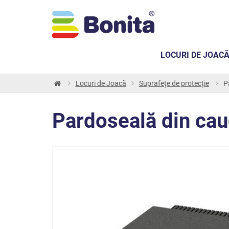
LOCURI DE JOAC
Locuri de Joacă
Suprafețe de protecție
P
Pardoseală din ca