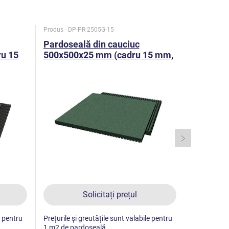
Produs - DP-PR-2505G-15
Produs - DP
Pardoseală din cauciuc
Pardosea
u 15
500x500x25 mm (cadru 15 mm,
500x500
verde)
roșu)
Solicitați prețul
e pentru
Prețurile și greutățile sunt valabile pentru
Prețurile și
1 m2 de pardoseală.
1 m2 de pa