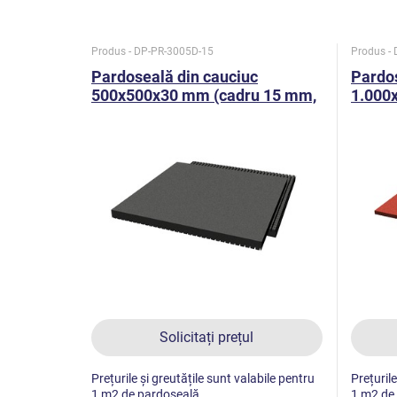
Produs - DP-PR-3005D-15
Produs -
Pardoseală din cauciuc
Pardos
500x500x30 mm (cadru 15 mm,
1.000
negru)
mm, r
Solicitați prețul
Prețurile și greutățile sunt valabile pentru
Prețurile
1 m2 de pardoseală.
1 m2 de