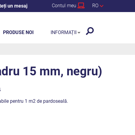
Contul meu
RO
teți un mesaj
PRODUSE NOI
INFORMAȚII
adru 15 mm, negru)
5
alabile pentru 1 m2 de pardoseală.