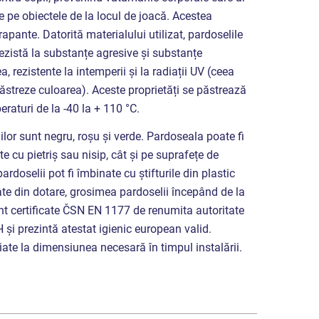
 pe obiectele de la locul de joacă. Acestea
apante. Datorită materialului utilizat, pardoselile
ezistă la substanțe agresive și substanțe
 rezistente la intemperii și la radiații UV (ceea
 păstreze culoarea). Aceste proprietăți se păstrează
eraturi de la -40 la + 110 °C.
ilor sunt negru, roșu și verde. Pardoseala poate fi
e cu pietriș sau nisip, cât și pe suprafețe de
doselii pot fi îmbinate cu știfturile din plastic
te din dotare, grosimea pardoselii începând de la
t certificate ČSN EN 1177 de renumita autoritate
i prezintă atestat igienic european valid.
ăiate la dimensiunea necesară în timpul instalării.