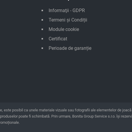
Informaţii - GDPR
Termeni și Condiții
Module cookie
Certificat
Perioade de garanție
ste posibil ca unele materiale vizuale sau fotografii ale elementelor de joacă ș
a produselor poate fi schimbată. Prin urmare, Bonita Group Service s.r.o. îşi rezer
promoționale.