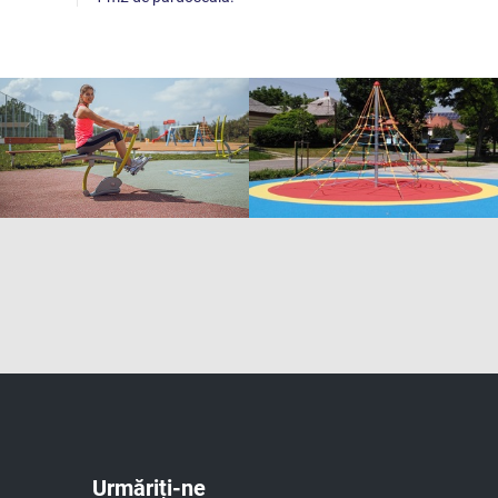
Urmăriți-ne