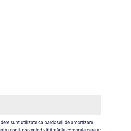
dere sunt utilizate ca pardoseli de amortizare
entru copii, prevenind vătămările corporale care ar