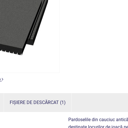
e
FIȘIERE DE DESCĂRCAT (1)
Pardoselile din cauciuc antică
destinate locurilor de joacă p