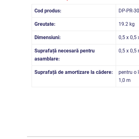
Cod produs:
DP-PR-3
Greutate:
19.2 kg
Dimensiuni:
0,5 x 0,5
Suprafață necesară pentru
0,5 x 0,5
asamblare:
Suprafață de amortizare la cădere:
pentru o 
1,0 m