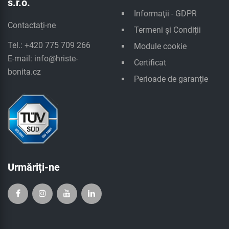
s.r.o.
Informaţii - GDPR
Contactați-ne
Termeni și Condiții
Tel.: +420 775 709 266
Module cookie
E-mail:
info@hriste-
Certificat
bonita.cz
Perioade de garanție
Urmăriți-ne