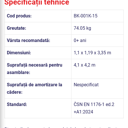
Specificații tehnice
Cod produs:
BK-001K-15
Greutate:
74.05 kg
Vârsta recomandată:
0+ ani
Dimensiuni:
1,1 x 1,19 x 3,35 m
Suprafață necesară pentru
4,1 x 4,2 m
asamblare:
Suprafață de amortizare la
Nespecificat
cădere:
Standard:
ČSN EN 1176-1 ed.2
+A1:2024