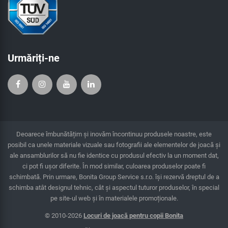
Urmăriți-ne
Deoarece îmbunătățim și inovăm încontinuu produsele noastre, este
posibil ca unele materiale vizuale sau fotografii ale elementelor de joacă și
ale ansamblurilor să nu fie identice cu produsul efectiv la un moment dat,
ci pot fi ușor diferite. În mod similar, culoarea produselor poate fi
schimbată. Prin urmare, Bonita Group Service s.r.o. îşi rezervă dreptul de a
schimba atât designul tehnic, cât şi aspectul tuturor produselor, în special
pe site-ul web și în materialele promoționale.
© 2010-2026
Locuri de joacă pentru copii Bonita