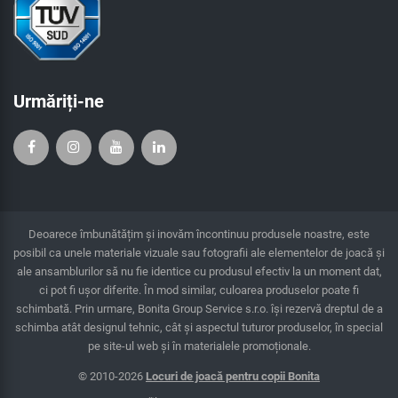
Urmăriți-ne
Deoarece îmbunătățim și inovăm încontinuu produsele noastre, este
posibil ca unele materiale vizuale sau fotografii ale elementelor de joacă și
ale ansamblurilor să nu fie identice cu produsul efectiv la un moment dat,
ci pot fi ușor diferite. În mod similar, culoarea produselor poate fi
schimbată. Prin urmare, Bonita Group Service s.r.o. îşi rezervă dreptul de a
schimba atât designul tehnic, cât şi aspectul tuturor produselor, în special
pe site-ul web și în materialele promoționale.
© 2010-2026
Locuri de joacă pentru copii Bonita