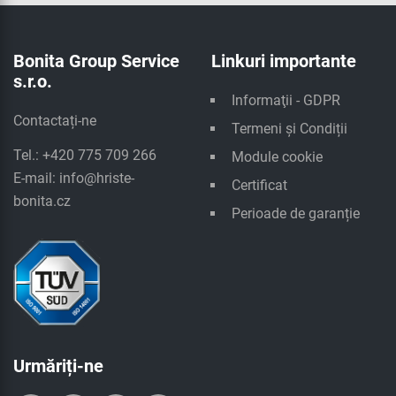
Bonita Group Service
Linkuri importante
s.r.o.
Informaţii - GDPR
Contactați-ne
Termeni și Condiții
Tel.: +420 775 709 266
Module cookie
E-mail:
info@hriste-
Certificat
bonita.cz
Perioade de garanție
Urmăriți-ne