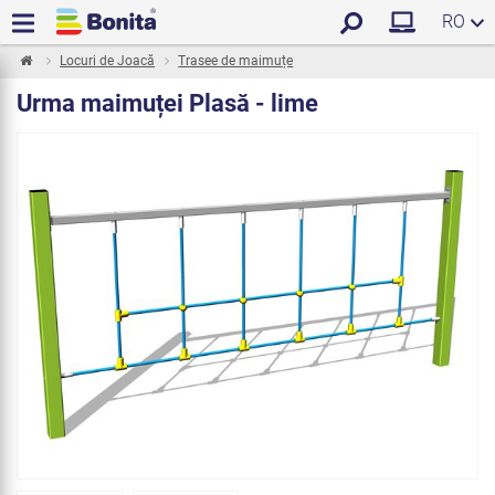
RO
Locuri de Joacă
Trasee de maimuțe
Urma maimuței Plasă - lime