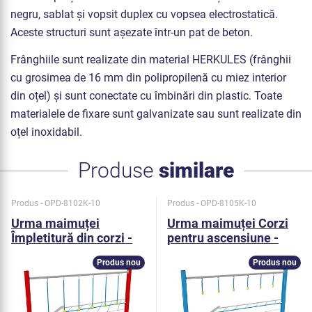
negru, sablat și vopsit duplex cu vopsea electrostatică.
Aceste structuri sunt așezate într-un pat de beton.
Frânghiile sunt realizate din material HERKULES (frânghii
cu grosimea de 16 mm din polipropilenă cu miez interior
din oțel) și sunt conectate cu îmbinări din plastic. Toate
materialele de fixare sunt galvanizate sau sunt realizate din
oțel inoxidabil.
Produse
similare
Produs - OPD-8102K-10
Produs - OPD-8105K-10
Urma maimuței
Urma maimuței Corzi
Împletitură din corzi -
pentru ascensiune -
metal
metal
Produs nou
Produs nou