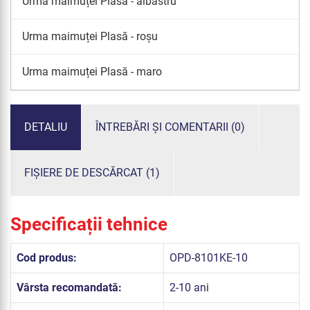
Urma maimuței Plasă - albastru
Urma maimuței Plasă - roșu
Urma maimuței Plasă - maro
DETALIU
ÎNTREBĂRI ȘI COMENTARII (0)
FIȘIERE DE DESCĂRCAT (1)
Specificații tehnice
Cod produs:
OPD-8101KE-10
Vârsta recomandată:
2-10 ani