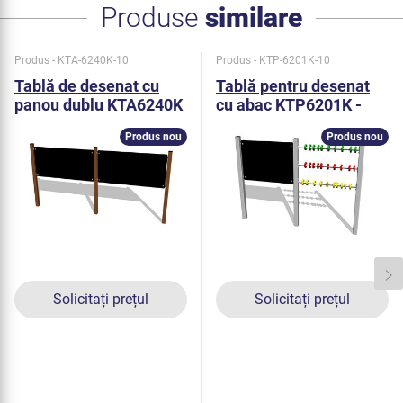
Produse
similare
Produs - KTA-6240K-10
Produs - KTP-6201K-10
Tablă de desenat cu
Tablă pentru desenat
panou dublu KTA6240K
cu abac KTP6201K -
- metal
metal
Produs nou
Produs nou
Solicitați prețul
Solicitați prețul