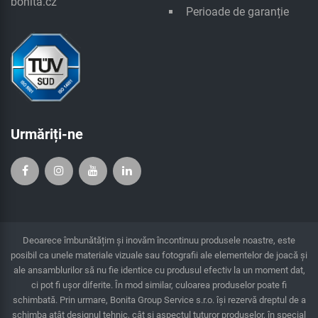
bonita.cz
Perioade de garanție
Urmăriți-ne
Deoarece îmbunătățim și inovăm încontinuu produsele noastre, este
posibil ca unele materiale vizuale sau fotografii ale elementelor de joacă și
ale ansamblurilor să nu fie identice cu produsul efectiv la un moment dat,
ci pot fi ușor diferite. În mod similar, culoarea produselor poate fi
schimbată. Prin urmare, Bonita Group Service s.r.o. îşi rezervă dreptul de a
schimba atât designul tehnic, cât şi aspectul tuturor produselor, în special