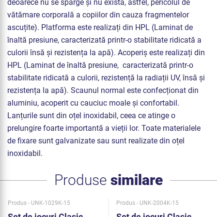
deoarece nu se sparge și nu există, astfel, pericolul de
vătămare corporală a copiilor din cauza fragmentelor
ascuțite). Platforma este realizați din HPL (Laminat de
înaltă presiune, caracterizată printr-o stabilitate ridicată a
culorii însă și rezistența la apă). Acoperiș este realizați din
HPL (Laminat de înaltă presiune, caracterizată printr-o
stabilitate ridicată a culorii, rezistență la radiații UV, însă și
rezistența la apă). Scaunul normal este confecționat din
aluminiu, acoperit cu cauciuc moale și confortabil.
Lanțurile sunt din oțel inoxidabil, ceea ce atinge o
prelungire foarte importantă a vieții lor. Toate materialele
de fixare sunt galvanizate sau sunt realizate din oțel
inoxidabil.
Produse
similare
Produs - UNK-1029K-15
Produs - UNK-2004K-15
Set de jocuri Clasic
Set de jocuri Clasic