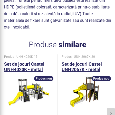
pielea. Tunelul pentru mers de-a bușilea este realizat din
HDPE (polietilenă colorată, caracterizată printr-o stabilitate
ridicată a culorii și rezistență la radiații UV) Toate
materialele de fixare sunt galvanizate sau sunt realizate din
oțel inoxidabil.
Produse
similare
Produs - UNH-4020K-15
Produs - UNH-2067K-20
Set de jocuri Castel
Set de jocuri Castel
UNH4020K - metal
UNH2067K - metal
Produs nou
Produs nou