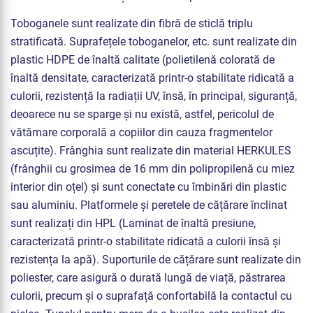
Toboganele sunt realizate din fibră de sticlă triplu
stratificată. Suprafețele toboganelor, etc. sunt realizate din
plastic HDPE de înaltă calitate (polietilenă colorată de
înaltă densitate, caracterizată printr-o stabilitate ridicată a
culorii, rezistență la radiații UV, însă, în principal, siguranță,
deoarece nu se sparge și nu există, astfel, pericolul de
vătămare corporală a copiilor din cauza fragmentelor
ascuțite). Frânghia sunt realizate din material HERKULES
(frânghii cu grosimea de 16 mm din polipropilenă cu miez
interior din oțel) și sunt conectate cu îmbinări din plastic
sau aluminiu. Platformele și peretele de cățărare înclinat
sunt realizați din HPL (Laminat de înaltă presiune,
caracterizată printr-o stabilitate ridicată a culorii însă și
rezistența la apă). Suporturile de cățărare sunt realizate din
poliester, care asigură o durată lungă de viață, păstrarea
culorii, precum și o suprafață confortabilă la contactul cu