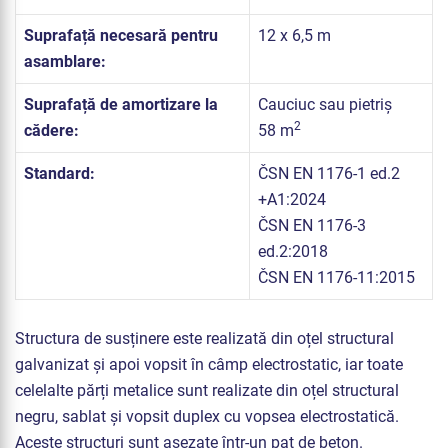
Suprafață necesară pentru
12 x 6,5 m
asamblare:
Suprafață de amortizare la
Cauciuc sau pietriș
2
cădere:
58 m
Standard:
ČSN EN 1176-1 ed.2
+A1:2024
ČSN EN 1176-3
ed.2:2018
ČSN EN 1176-11:2015
Structura de susținere este realizată din oțel structural
galvanizat și apoi vopsit în câmp electrostatic, iar toate
celelalte părți metalice sunt realizate din oțel structural
negru, sablat și vopsit duplex cu vopsea electrostatică.
Aceste structuri sunt așezate într-un pat de beton.