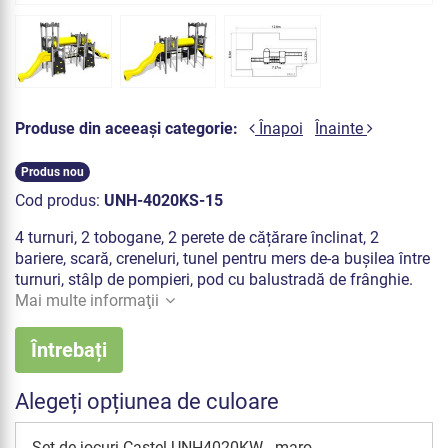
Produse din aceeași categorie:
Înapoi
Înainte
Produs nou
Cod produs:
UNH-4020KS-15
4 turnuri, 2 tobogane, 2 perete de cățărare înclinat, 2
bariere, scară, creneluri, tunel pentru mers de-a bușilea între
turnuri, stâlp de pompieri, pod cu balustradă de frânghie.
Mai multe informaţii
Întrebați
Alegeți opțiunea de culoare
Set de jocuri Castel UNH4020KW - maro