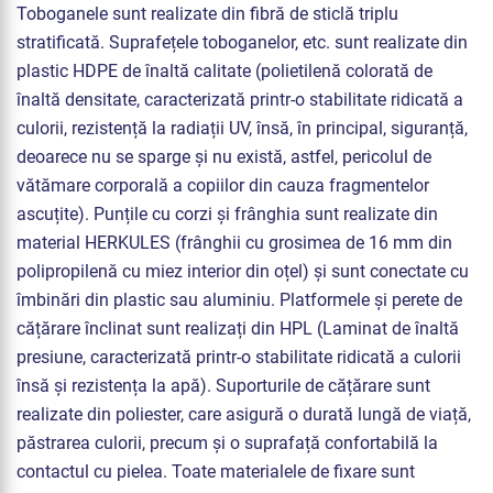
Toboganele sunt realizate din fibră de sticlă triplu
stratificată. Suprafețele toboganelor, etc. sunt realizate din
plastic HDPE de înaltă calitate (polietilenă colorată de
înaltă densitate, caracterizată printr-o stabilitate ridicată a
culorii, rezistență la radiații UV, însă, în principal, siguranță,
deoarece nu se sparge și nu există, astfel, pericolul de
vătămare corporală a copiilor din cauza fragmentelor
ascuțite). Punțile cu corzi și frânghia sunt realizate din
material HERKULES (frânghii cu grosimea de 16 mm din
polipropilenă cu miez interior din oțel) și sunt conectate cu
îmbinări din plastic sau aluminiu. Platformele și perete de
cățărare înclinat sunt realizați din HPL (Laminat de înaltă
presiune, caracterizată printr-o stabilitate ridicată a culorii
însă și rezistența la apă). Suporturile de cățărare sunt
realizate din poliester, care asigură o durată lungă de viață,
păstrarea culorii, precum și o suprafață confortabilă la
contactul cu pielea. Toate materialele de fixare sunt