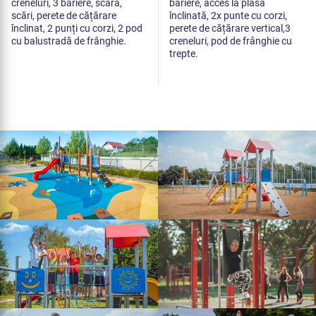
creneluri, 3 bariere, scară,
bariere, acces la plasă
scări, perete de cățărare
înclinată, 2x punte cu corzi,
înclinat, 2 punți cu corzi, 2 pod
perete de cățărare vertical,3
cu balustradă de frânghie.
creneluri, pod de frânghie cu
trepte.