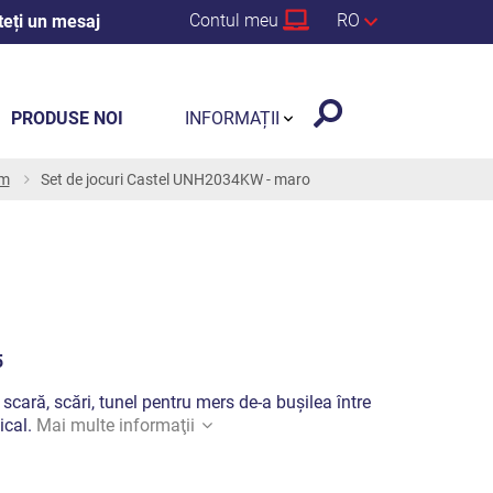
Contul meu
RO
teți un mesaj
PRODUSE NOI
INFORMAȚII
 m
Set de jocuri Castel UNH2034KW - maro
5
, scară, scări, tunel pentru mers de-a bușilea între
tical.
Mai multe informaţii