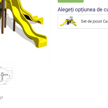
Alegeți opțiunea de c
Set de jocuri C
e