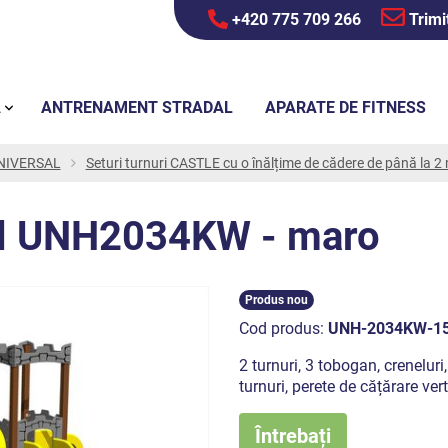
+420 775 709 266
Trimi
Ă
ANTRENAMENT STRADAL
APARATE DE FITNESS
 UNIVERSAL
Seturi turnuri CASTLE cu o înălțime de cădere de până la 2
tel UNH2034KW - maro
Produs nou
Cod produs:
UNH-2034KW-1
2 turnuri, 3 tobogan, creneluri
turnuri, perete de cățărare ver
Întrebați