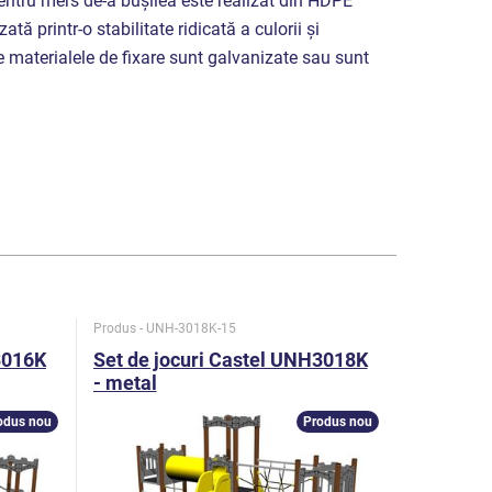
pentru mers de-a bușilea este realizat din HDPE
ată printr-o stabilitate ridicată a culorii și
te materialele de fixare sunt galvanizate sau sunt
Produs - UNH-3018K-15
Produs - UN
3016K
Set de jocuri Castel UNH3018K
Set de j
- metal
- metal
odus nou
Produs nou