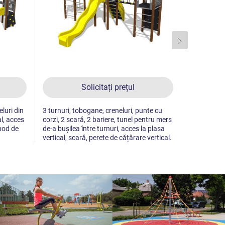
Solicitați prețul
eluri din
3 turnuri, tobogane, creneluri, punte cu
Turn, toboga
l, acces
corzi, 2 scară, 2 bariere, tunel pentru mers
grinda meta
 pod de
de-a bușilea între turnuri, acces la plasa
vertical, scară, perete de cățărare vertical.