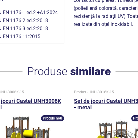
contactul cu pielea. Tunelul 
(polietilenă colorată, caracteriz
 EN 1176-1 ed.2 +A1:2024
rezistență la radiații UV) Toa
 EN 1176-2 ed.2:2018
realizate din oțel inoxidabil.
 EN 1176-3 ed.2:2018
 EN 1176-11:2015
Produse
similare
 UNH-3008K-15
Produs - UNH-3016K-15
 jocuri Castel UNH3008K
Set de jocuri Castel UNH
l
- metal
Produs nou
Pr