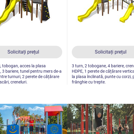
Solicitați prețul
Solicitați prețul
i, tobogan, acces la plasa
3 turn, 2 tobogane, 4 bariere, cren
ă, 3 bariere, tunel pentru mers de-a
HDPE, 1 perete de cățărare vertica
ntre turnuri, 2 perete de cățărare
la plasa înclinată, punte cu corzi,
 scări, creneluri.
frânghie cu trepte.