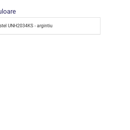
uloare
astel UNH2034KS - argintiu