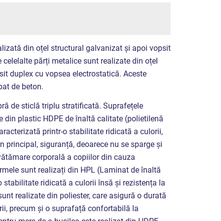
lizată din oțel structural galvanizat și apoi vopsit
 celelalte părți metalice sunt realizate din oțel
psit duplex cu vopsea electrostatică. Aceste
 pat de beton.
ră de sticlă triplu stratificată. Suprafețele
e din plastic HDPE de înaltă calitate (polietilenă
racterizată printr-o stabilitate ridicată a culorii,
, în principal, siguranță, deoarece nu se sparge și
e vătămare corporală a copiilor din cauza
rmele sunt realizați din HPL (Laminat de înaltă
 stabilitate ridicată a culorii însă și rezistența la
unt realizate din poliester, care asigură o durată
rii, precum și o suprafață confortabilă la