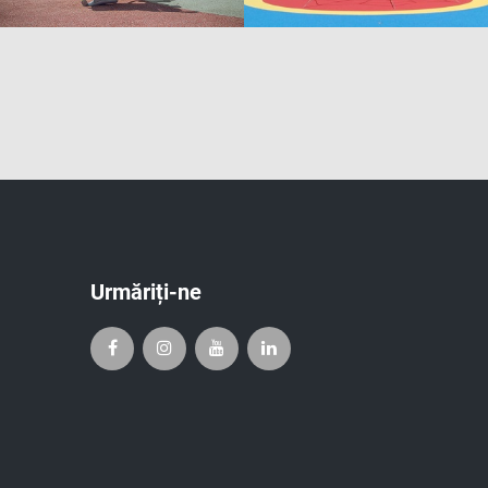
Urmăriți-ne