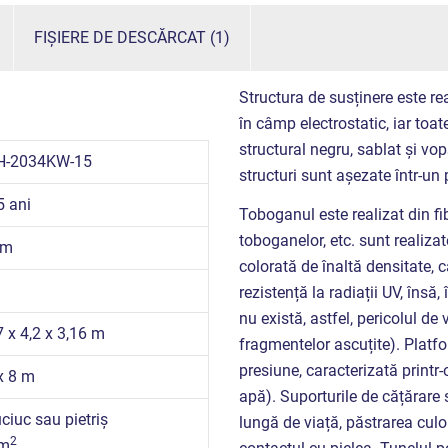
FIȘIERE DE DESCĂRCAT (1)
Structura de susținere este rea
în câmp electrostatic, iar toate
structural negru, sablat și vo
H-2034KW-15
structuri sunt așezate într-un
5 ani
Toboganul este realizat din fib
toboganelor, etc. sunt realizat
 m
colorată de înaltă densitate, ca
rezistență la radiații UV, însă
nu există, astfel, pericolul d
7 x 4,2 x 3,16 m
fragmentelor ascuțite). Platfo
presiune, caracterizată printr-o
x 8 m
apă). Suporturile de cățărare s
ciuc sau pietriș
lungă de viață, păstrarea culo
2
 m