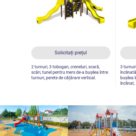
Solicitați prețul
2 turnuri, 3 tobogan, creneluri, scară,
3 turnur
scări, tunel pentru mers de-a bușilea între
înclinat
turnuri, perete de cățărare vertical.
bușilea î
înclinat,