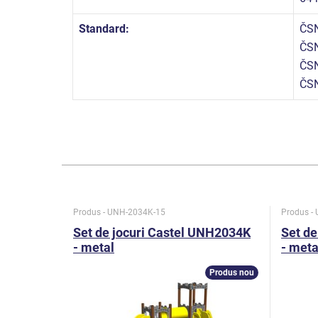
Standard:
ČSN
ČSN
ČSN
ČSN
Produs - UNH-2034K-15
Produs -
Set de jocuri Castel UNH2034K
Set de
- metal
- meta
Produs nou