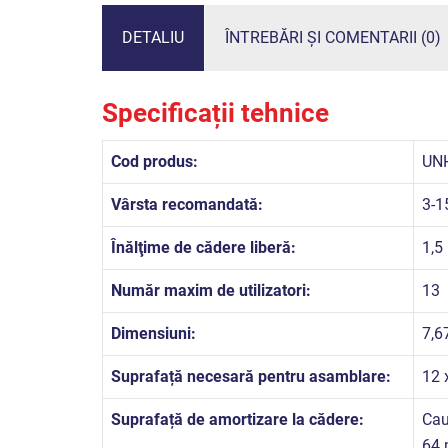
DETALIU
ÎNTREBĂRI ȘI COMENTARII (0)
Specificații tehnice
Cod produs:
UN
Vârsta recomandată:
3-1
Înălţime de cădere liberă:
1,5
Număr maxim de utilizatori:
13
Dimensiuni:
7,6
Suprafață necesară pentru asamblare:
12 
Suprafață de amortizare la cădere:
Cau
64