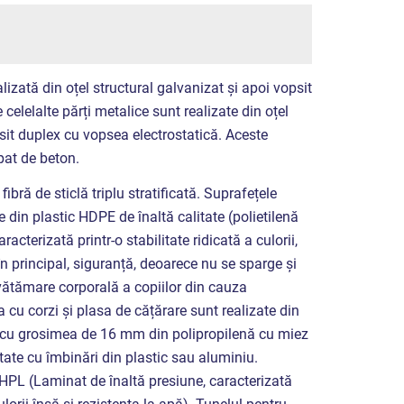
lizată din oțel structural galvanizat și apoi vopsit
 celelalte părți metalice sunt realizate din oțel
psit duplex cu vopsea electrostatică. Aceste
 pat de beton.
ibră de sticlă triplu stratificată. Suprafețele
e din plastic HDPE de înaltă calitate (polietilenă
racterizată printr-o stabilitate ridicată a culorii,
, în principal, siguranță, deoarece nu se sparge și
e vătămare corporală a copiilor din cauza
 cu corzi și plasa de cățărare sunt realizate din
cu grosimea de 16 mm din polipropilenă cu miez
ctate cu îmbinări din plastic sau aluminiu.
 HPL (Laminat de înaltă presiune, caracterizată