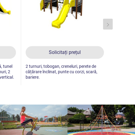
Solicitați prețul
ă, tunel
2 turnuri, tobogan, creneluri, perete de
2 turnuri, c
uri, 2
cățărare înclinat, punte cu corzi, scară,
cățărare în
vertical.
bariere.
balustradă 