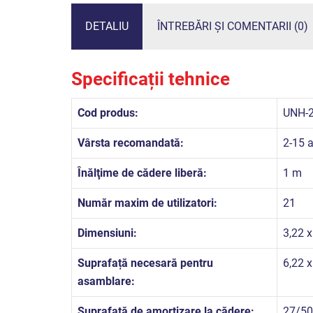
DETALIU
ÎNTREBĂRI ȘI COMENTARII (0)
Specificații tehnice
Cod produs:
UNH-
Vârsta recomandată:
2-15 a
Înălţime de cădere liberă:
1 m
Număr maxim de utilizatori:
21
Dimensiuni:
3,22 x
Suprafață necesară pentru
6,22 
asamblare:
Suprafață de amortizare la cădere:
27/50