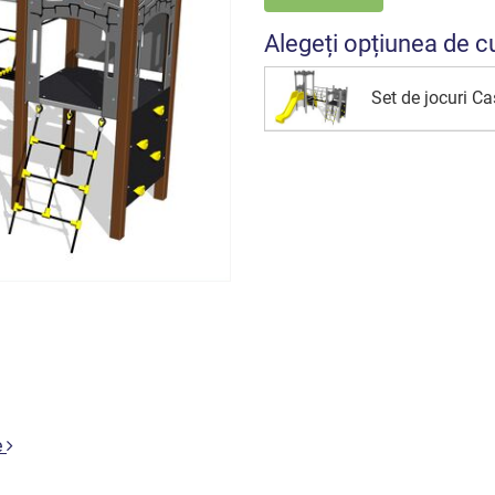
Alegeți opțiunea de c
Set de jocuri C
e