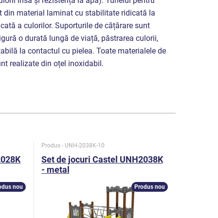
culorii însă și rezistența la apă). Tunelul pentru
 din material laminat cu stabilitate ridicată la
dicată a culorilor. Suporturile de cățărare sunt
sigură o durată lungă de viață, păstrarea culorii,
bilă la contactul cu pielea. Toate materialele de
t realizate din oțel inoxidabil.
Produs - UNH-2038K-10
Produs - UN
2028K
Set de jocuri Castel UNH2038K
Set de j
- metal
- metal
odus nou
Produs nou