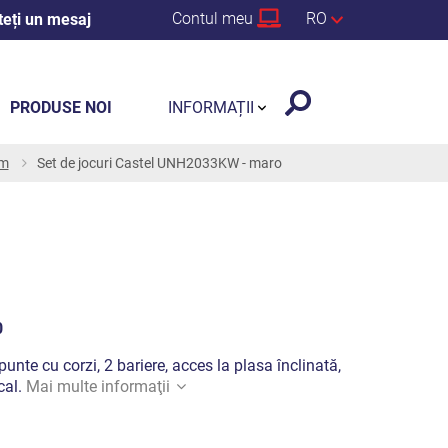
Contul meu
RO
teți un mesaj
PRODUSE NOI
INFORMAȚII
 m
Set de jocuri Castel UNH2033KW - maro
0
 punte cu corzi, 2 bariere, acces la plasa înclinată,
cal.
Mai multe informaţii