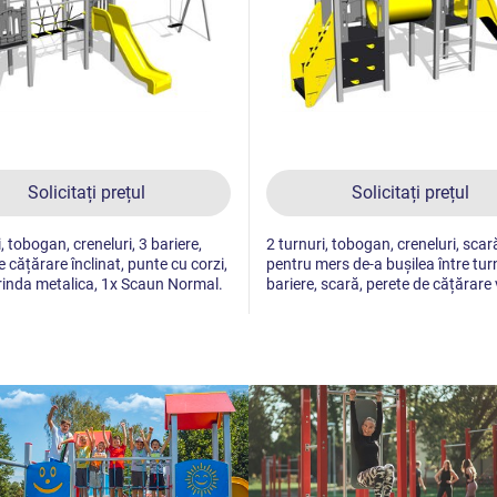
Solicitați prețul
Solicitați prețul
, tobogan, creneluri, 3 bariere,
2 turnuri, tobogan, creneluri, scar
e cățărare înclinat, punte cu corzi,
pentru mers de-a bușilea între turn
rinda metalica, 1x Scaun Normal.
bariere, scară, perete de cățărare 