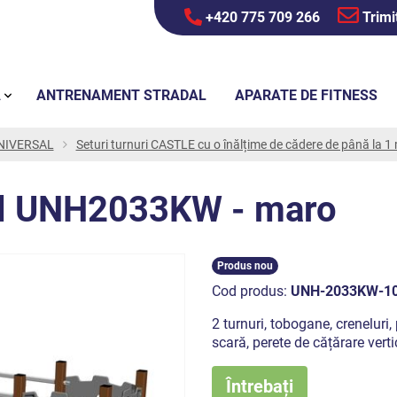
+420 775 709 266
Trimi
Ă
ANTRENAMENT STRADAL
APARATE DE FITNESS
 UNIVERSAL
Seturi turnuri CASTLE cu o înălțime de cădere de până la 1
tel UNH2033KW - maro
Produs nou
Cod produs:
UNH-2033KW-1
2 turnuri, tobogane, creneluri,
scară, perete de cățărare verti
Întrebați