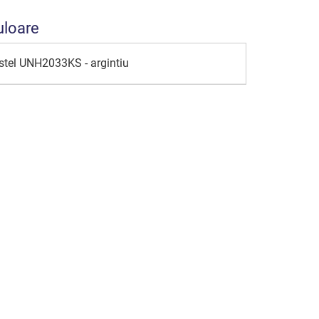
uloare
astel UNH2033KS - argintiu