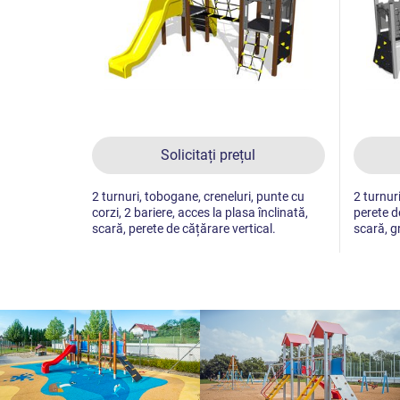
Solicitați prețul
2 turnuri, tobogane, creneluri, punte cu
2 turnuri
corzi, 2 bariere, acces la plasa înclinată,
perete d
scară, perete de cățărare vertical.
scară, g