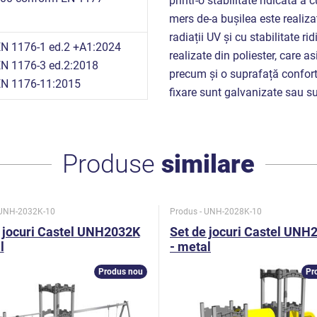
printr-o stabilitate ridicată a 
n
mers de-a bușilea este realizat
radiații UV și cu stabilitate ri
N 1176-1 ed.2 +A1:2024
realizate din poliester, care a
N 1176-3 ed.2:2018
precum și o suprafață conforta
N 1176-11:2015
fixare sunt galvanizate sau sun
Produse
similare
 UNH-2032K-10
Produs - UNH-2028K-10
 jocuri Castel UNH2032K
Set de jocuri Castel UNH
l
- metal
Produs nou
Pr