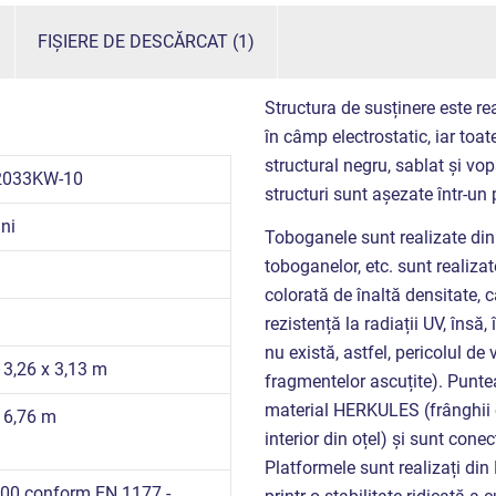
FIȘIERE DE DESCĂRCAT (1)
Structura de susținere este rea
în câmp electrostatic, iar toate
structural negru, sablat și vo
2033KW-10
structuri sunt așezate într-un
ni
Toboganele sunt realizate din f
toboganelor, etc. sunt realizat
colorată de înaltă densitate, ca
rezistență la radiații UV, însă
nu există, astfel, pericolul d
 3,26 x 3,13 m
fragmentelor ascuțite). Puntea
material HERKULES (frânghii 
x 6,76 m
interior din oțel) și sunt cone
Platformele sunt realizați din
00 conform EN 1177 -