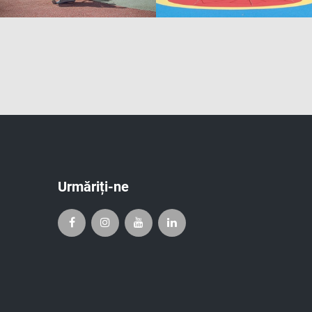
Urmăriți-ne