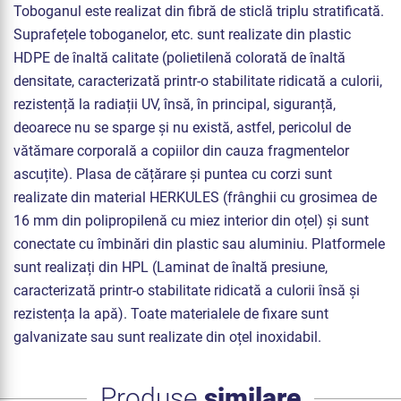
Toboganul este realizat din fibră de sticlă triplu stratificată.
Suprafețele toboganelor, etc. sunt realizate din plastic
HDPE de înaltă calitate (polietilenă colorată de înaltă
densitate, caracterizată printr-o stabilitate ridicată a culorii,
rezistență la radiații UV, însă, în principal, siguranță,
deoarece nu se sparge și nu există, astfel, pericolul de
vătămare corporală a copiilor din cauza fragmentelor
ascuțite). Plasa de cățărare și puntea cu corzi sunt
realizate din material HERKULES (frânghii cu grosimea de
16 mm din polipropilenă cu miez interior din oțel) și sunt
conectate cu îmbinări din plastic sau aluminiu. Platformele
sunt realizați din HPL (Laminat de înaltă presiune,
caracterizată printr-o stabilitate ridicată a culorii însă și
rezistența la apă). Toate materialele de fixare sunt
galvanizate sau sunt realizate din oțel inoxidabil.
Produse
similare