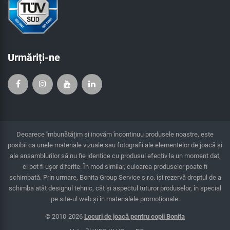
Urmăriți-ne
Deoarece îmbunătățim și inovăm încontinuu produsele noastre, este
posibil ca unele materiale vizuale sau fotografii ale elementelor de joacă și
ale ansamblurilor să nu fie identice cu produsul efectiv la un moment dat,
ci pot fi ușor diferite. În mod similar, culoarea produselor poate fi
schimbată. Prin urmare, Bonita Group Service s.r.o. îşi rezervă dreptul de a
schimba atât designul tehnic, cât şi aspectul tuturor produselor, în special
pe site-ul web și în materialele promoționale.
© 2010-2026
Locuri de joacă pentru copii Bonita