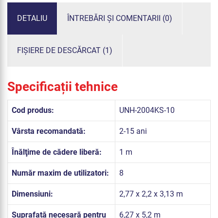
DETALIU
ÎNTREBĂRI ȘI COMENTARII (0)
FIȘIERE DE DESCĂRCAT (1)
Specificații tehnice
Cod produs:
UNH-2004KS-10
Vârsta recomandată:
2-15 ani
Înălţime de cădere liberă:
1 m
Număr maxim de utilizatori:
8
Dimensiuni:
2,77 x 2,2 x 3,13 m
Suprafață necesară pentru
6,27 x 5,2 m