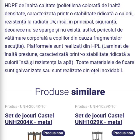
HDPE de înaltă calitate (polietilenă colorată de înaltă
densitate, caracterizată printr-o stabilitate ridicată a culorii,
rezistență la radiații UV, însă, în principal, siguranță,
deoarece nu se sparge și nu există, astfel, pericolul de
vătămare corporală a copiilor din cauza fragmentelor
ascuțite). Platformele sunt realizați din HPL (Laminat de
înaltă presiune, caracterizată printr-o stabilitate ridicată a
culorii însă și rezistența la apă). Toate materialele de fixare
sunt galvanizate sau sunt realizate din oțel inoxidabil.
Produse
similare
Produs - UNH-2004K-10
Produs - UNH-1029K-10
Set de jocuri Castel
Set de jocuri Castel
UNH2004K - metal
UNH1029K - metal
Produs nou
Produs nou