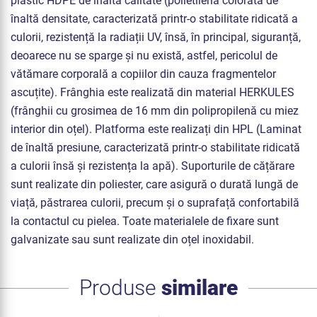
plastic HDPE de înaltă calitate (polietilenă colorată de
înaltă densitate, caracterizată printr-o stabilitate ridicată a
culorii, rezistență la radiații UV, însă, în principal, siguranță,
deoarece nu se sparge și nu există, astfel, pericolul de
vătămare corporală a copiilor din cauza fragmentelor
ascuțite). Frânghia este realizată din material HERKULES
(frânghii cu grosimea de 16 mm din polipropilenă cu miez
interior din oțel). Platforma este realizați din HPL (Laminat
de înaltă presiune, caracterizată printr-o stabilitate ridicată
a culorii însă și rezistența la apă). Suporturile de cățărare
sunt realizate din poliester, care asigură o durată lungă de
viață, păstrarea culorii, precum și o suprafață confortabilă
la contactul cu pielea. Toate materialele de fixare sunt
galvanizate sau sunt realizate din oțel inoxidabil.
Produse
similare