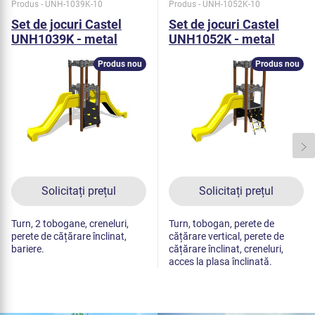
Produs - UNH-1039K-10
Produs - UNH-1052K-10
Set de jocuri Castel
Set de jocuri Castel
UNH1039K - metal
UNH1052K - metal
Produs nou
Produs nou
Solicitați prețul
Solicitați prețul
Turn, 2 tobogane, creneluri,
Turn, tobogan, perete de
perete de cățărare înclinat,
cățărare vertical, perete de
bariere.
cățărare înclinat, creneluri,
acces la plasa înclinată.