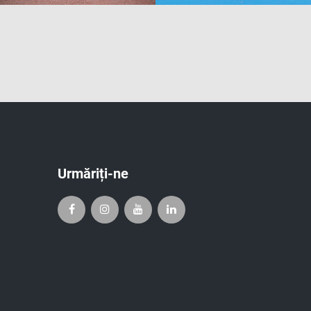
Urmăriți-ne