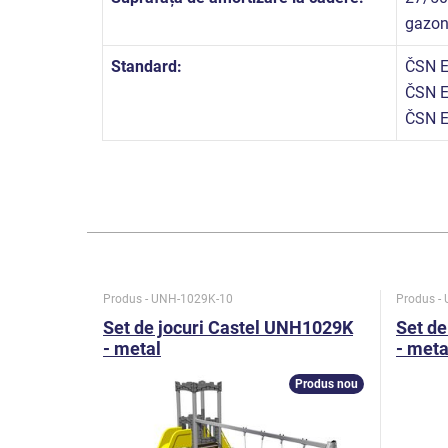
gazo
Standard:
ČSN E
ČSN E
ČSN E
Produs - UNH-1029K-10
Produs -
Set de jocuri Castel UNH1029K
Set de
- metal
- meta
Produs nou