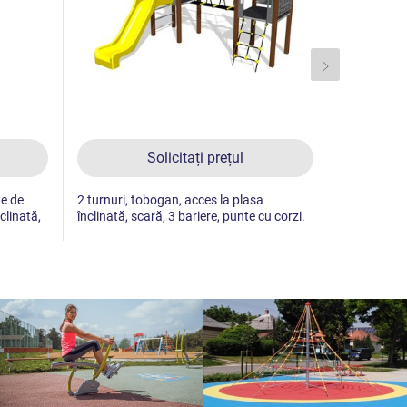
Solicitați prețul
te de
2 turnuri, tobogan, acces la plasa
Turnuri, to
clinată,
înclinată, scară, 3 bariere, punte cu corzi.
plasă înclin