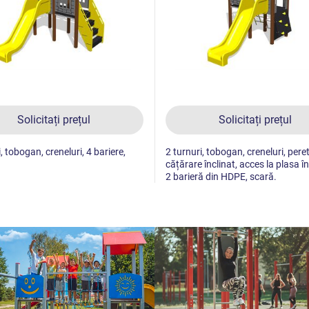
Solicitați prețul
Solicitați prețul
, tobogan, creneluri, 4 bariere,
2 turnuri, tobogan, creneluri, pere
cățărare înclinat, acces la plasa în
2 barieră din HDPE, scară.