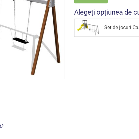
Alegeți opțiunea de c
Set de jocuri C
e