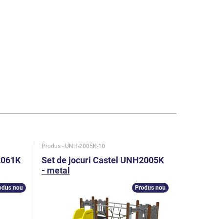
Produs - UNH-2005K-10
Produs - UN
2061K
Set de jocuri Castel UNH2005K
Set de j
- metal
- metal
odus nou
Produs nou