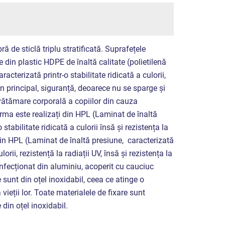
ră de sticlă triplu stratificată. Suprafețele
e din plastic HDPE de înaltă calitate (polietilenă
racterizată printr-o stabilitate ridicată a culorii,
, în principal, siguranță, deoarece nu se sparge și
e vătămare corporală a copiilor din cauza
rma este realizați din HPL (Laminat de înaltă
 stabilitate ridicată a culorii însă și rezistența la
din HPL (Laminat de înaltă presiune, caracterizată
ulorii, rezistență la radiații UV, însă și rezistența la
fecționat din aluminiu, acoperit cu cauciuc
 sunt din oțel inoxidabil, ceea ce atinge o
vieții lor. Toate materialele de fixare sunt
 din oțel inoxidabil.