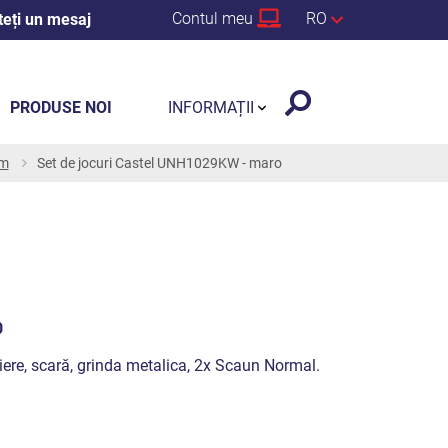
Contul meu
RO
teți un mesaj
PRODUSE NOI
INFORMAȚII
 m
Set de jocuri Castel UNH1029KW - maro
0
riere, scară, grinda metalica, 2x Scaun Normal.