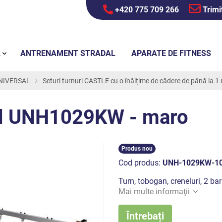
+420 775 709 266
Trimi
Ă
ANTRENAMENT STRADAL
APARATE DE FITNESS
 UNIVERSAL
Seturi turnuri CASTLE cu o înălțime de cădere de până la 1
tel UNH1029KW - maro
Produs nou
Cod produs:
UNH-1029KW-1
Turn, tobogan, creneluri, 2 ba
Mai multe informaţii
Întrebați