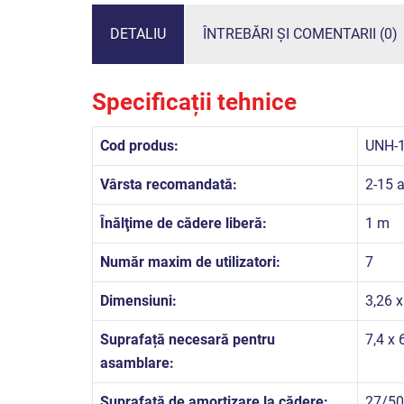
DETALIU
ÎNTREBĂRI ȘI COMENTARII (0)
Specificații tehnice
Cod produs:
UNH-
Vârsta recomandată:
2-15 a
Înălţime de cădere liberă:
1 m
Număr maxim de utilizatori:
7
Dimensiuni:
3,26 x
Suprafață necesară pentru
7,4 x 
asamblare:
Suprafață de amortizare la cădere:
27/50