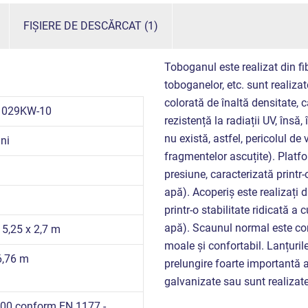
FIȘIERE DE DESCĂRCAT (1)
Toboganul este realizat din fib
toboganelor, etc. sunt realizat
colorată de înaltă densitate, ca
1029KW-10
rezistență la radiații UV, însă
nu există, astfel, pericolul d
ni
fragmentelor ascuțite). Platfo
presiune, caracterizată printr-o
apă). Acoperiș este realizați 
printr-o stabilitate ridicată a c
apă). Scaunul normal este con
 5,25 x 2,7 m
moale și confortabil. Lanțurile
6,76 m
prelungire foarte importantă a 
galvanizate sau sunt realizate
00 conform EN 1177 -