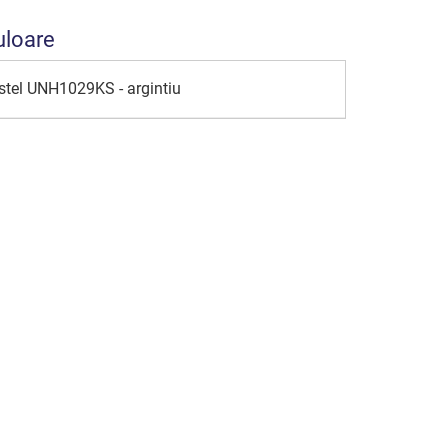
uloare
astel UNH1029KS - argintiu