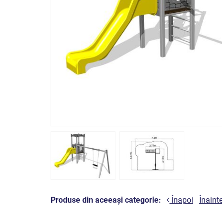
Produse din aceeași categorie:
Înapoi
Înaint