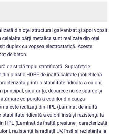
lizată din oțel structural galvanizat și apoi vopsit
 celelalte părți metalice sunt realizate din oțel
psit duplex cu vopsea electrostatică. Aceste
 pat de beton.
ră de sticlă triplu stratificată. Suprafețele
 din plastic HDPE de înaltă calitate (polietilenă
racterizată printr-o stabilitate ridicată a culorii,
, în principal, siguranță, deoarece nu se sparge și
e vătămare corporală a copiilor din cauza
rma este realizați din HPL (Laminat de înaltă
 stabilitate ridicată a culorii însă și rezistența la
din HPL (Laminat de înaltă presiune, caracterizată
ulorii, rezistență la radiații UV, însă și rezistența la