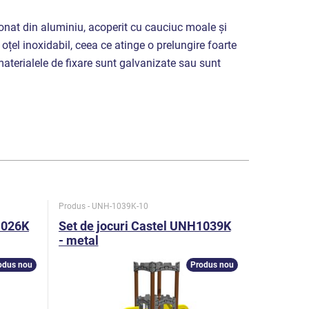
nat din aluminiu, acoperit cu cauciuc moale și
 oțel inoxidabil, ceea ce atinge o prelungire foarte
 materialele de fixare sunt galvanizate sau sunt
Produs - UNH-1039K-10
Produs - UN
1026K
Set de jocuri Castel UNH1039K
Set de j
- metal
- metal
odus nou
Produs nou