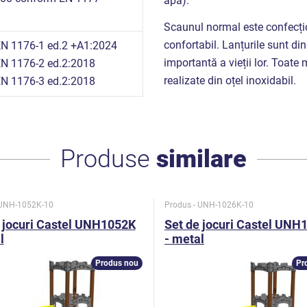
apă).
n
Scaunul normal este confecțio
confortabil. Lanțurile sunt din
N 1176-1 ed.2 +A1:2024
importantă a vieții lor. Toate
N 1176-2 ed.2:2018
realizate din oțel inoxidabil.
N 1176-3 ed.2:2018
Produse
similare
 UNH-1052K-10
Produs - UNH-1026K-10
 jocuri Castel UNH1052K
Set de jocuri Castel UNH
l
- metal
Produs nou
Pr