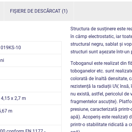
FIȘIERE DE DESCĂRCAT (1)
Structura de susținere este rea
în câmp electrostatic, iar toate
structural negru, sablat și vo
1019KS-10
structuri sunt așezate într-un
ni
Toboganul este realizat din fib
toboganelor etc. sunt realizate
colorată de înaltă densitate, ca
rezistență la radiații UV, însă
nu există, astfel, pericolul d
 4,15 x 2,7 m
fragmentelor ascuțite). Platfo
presiune, caracterizată printr-o
5,67 m
apă). Acoperiș este realizați 
printr-o stabilitate ridicată a c
00 conform EN 1177 -