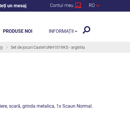
Contul meu
RO
teți un mesaj
PRODUSE NOI
INFORMAȚII
 m
Set de jocuri Castel UNH1019KS - argintiu
riere, scară, grinda metalica, 1x Scaun Normal.