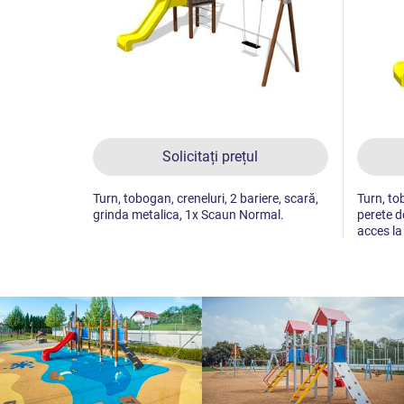
Solicitați prețul
Turn, tobogan, creneluri, 2 bariere, scară,
Turn, to
grinda metalica, 1x Scaun Normal.
perete de
acces la