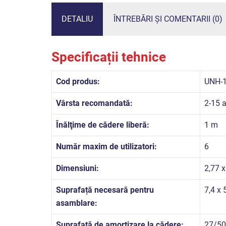
DETALIU
ÎNTREBĂRI ȘI COMENTARII (0)
Specificații tehnice
Cod produs:
UNH-
Vârsta recomandată:
2-15 a
Înălţime de cădere liberă:
1 m
Număr maxim de utilizatori:
6
Dimensiuni:
2,77 x
Suprafață necesară pentru
7,4 x 
asamblare:
Suprafață de amortizare la cădere:
27/50