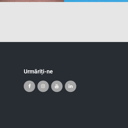
Urmăriți-ne