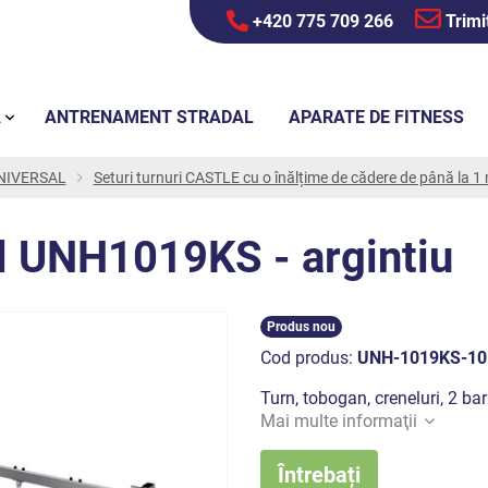
+420 775 709 266
Trimi
Ă
ANTRENAMENT STRADAL
APARATE DE FITNESS
 UNIVERSAL
Seturi turnuri CASTLE cu o înălțime de cădere de până la 1
el UNH1019KS - argintiu
Produs nou
Cod produs:
UNH-1019KS-10
Turn, tobogan, creneluri, 2 ba
Mai multe informaţii
Întrebați