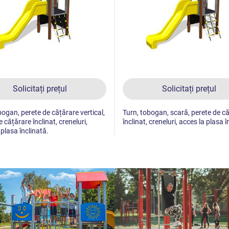
Solicitați prețul
Solicitați prețul
bogan, perete de cățărare vertical,
Turn, tobogan, scară, perete de c
 cățărare înclinat, creneluri,
înclinat, creneluri, acces la plasa î
 plasa înclinată.