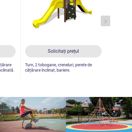
Solicitați prețul
ățărare
Turn, 2 tobogane, creneluri, perete de
Turn, 2 tob
nclinată.
cățărare înclinat, bariere.
metalice, pe