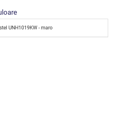
uloare
Castel UNH1019KW - maro