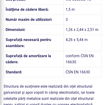
Înălţime de cădere liberă:
1,5 m
Număr maxim de utilizatori:
3
Dimensiuni:
1,26 x 2,44 x 2,51 m
Suprafață necesară pentru
4,26 x 5,44 m
asamblare:
Suprafață de amortizare la
conform ČSN EN
cădere:
16630
Standard:
ČSN EN 16630
Structura de susținere este realizată din oțel structural
galvanizat și apoi vopsit în câmp electrostatic, iar toate
celelalte părți metalice sunt realizate din oțel structural
negru, sablat și vopsit duplex cu vopsea electrostatică.