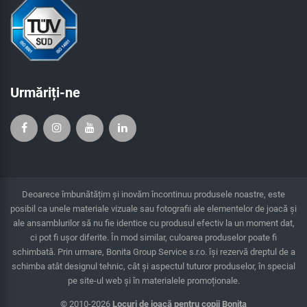
Urmăriți-ne
Deoarece îmbunătățim și inovăm încontinuu produsele noastre, este
posibil ca unele materiale vizuale sau fotografii ale elementelor de joacă și
ale ansamblurilor să nu fie identice cu produsul efectiv la un moment dat,
ci pot fi ușor diferite. În mod similar, culoarea produselor poate fi
schimbată. Prin urmare, Bonita Group Service s.r.o. îşi rezervă dreptul de a
schimba atât designul tehnic, cât şi aspectul tuturor produselor, în special
pe site-ul web și în materialele promoționale.
© 2010-2026
Locuri de joacă pentru copii Bonita