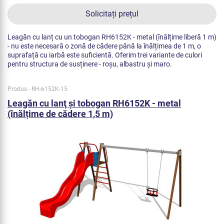
Solicitați prețul
Leagăn cu lanț cu un tobogan RH6152K - metal (înălțime liberă 1 m)
- nu este necesară o zonă de cădere până la înălțimea de 1 m, o
suprafață cu iarbă este suficientă. Oferim trei variante de culori
pentru structura de susținere - roșu, albastru și maro.
Produs - RH-6152K-15
Leagăn cu lanţ şi tobogan RH6152K - metal
(înălțime de cădere 1,5 m)