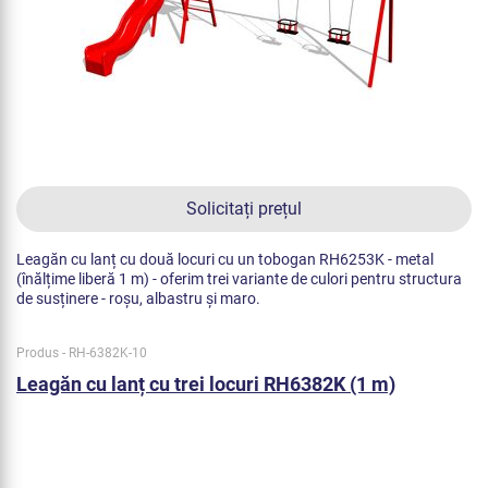
Solicitați prețul
Leagăn cu lanț cu două locuri cu un tobogan RH6253K - metal
(înălțime liberă 1 m) - oferim trei variante de culori pentru structura
de susținere - roșu, albastru și maro.
Produs - RH-6382K-10
Leagăn cu lanț cu trei locuri RH6382K (1 m)