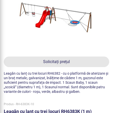
Solicitați prețul
Leagăn cu lanț cu trei locuri RH6382 - cu o platformă de aterizare și
un braț metalic, galvanizat, înălțime de cădere 1 m, gazonul este
suficient pentru suprafața de impact. 1 Scaun Baby, 1 scaun
„scoică” (diametru 1 m), 1 Scaunul normal. Sunt disponibile patru
variante de culori - roșu, verde, albastru și galben.
Produs - RH-6383K-10
Leagăn cu lanț cu trei locuri RH6383K (1 m)