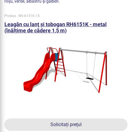
roșu, verde, albastru și galben.
Produs - RH-6151K-15
Leagăn cu lanţ şi tobogan RH6151K - metal
(înălțime de cădere 1,5 m)
Solicitați prețul