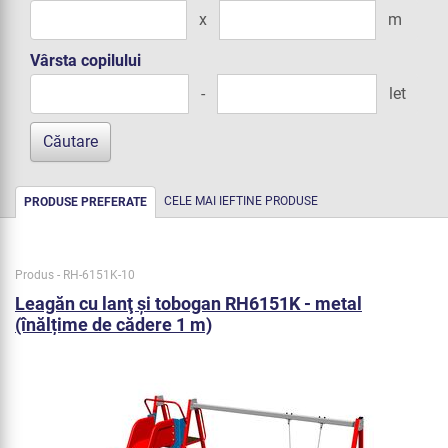
x
m
Vârsta copilului
-
let
CELE MAI IEFTINE PRODUSE
PRODUSE PREFERATE
Produs - RH-6151K-10
Leagăn cu lanţ şi tobogan RH6151K - metal
(înălțime de cădere 1 m)