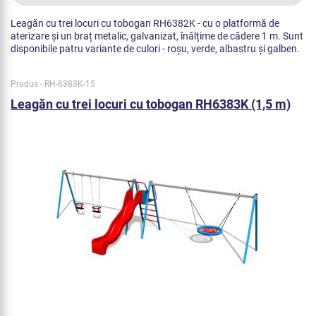
Leagăn cu trei locuri cu tobogan RH6382K - cu o platformă de
aterizare și un braț metalic, galvanizat, înălțime de cădere 1 m. Sunt
disponibile patru variante de culori - roșu, verde, albastru și galben.
Produs - RH-6383K-15
Leagăn cu trei locuri cu tobogan RH6383K (1,5 m)