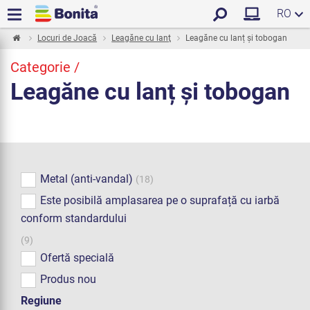
RO
Locuri de Joacă
Leagăne cu lanţ
Leagăne cu lanț și tobogan
Categorie /
Leagăne cu lanț și tobogan
Metal (anti-vandal)
(18)
Este posibilă amplasarea pe o suprafață cu iarbă
conform standardului
(9)
Ofertă specială
Produs nou
Regiune