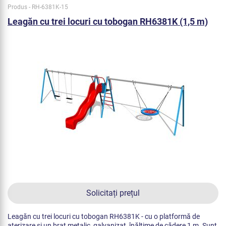
Produs - RH-6381K-15
Leagăn cu trei locuri cu tobogan RH6381K (1,5 m)
Solicitați prețul
Leagăn cu trei locuri cu tobogan RH6381K - cu o platformă de
aterizare și un braț metalic, galvanizat, înălțime de cădere 1 m. Sunt