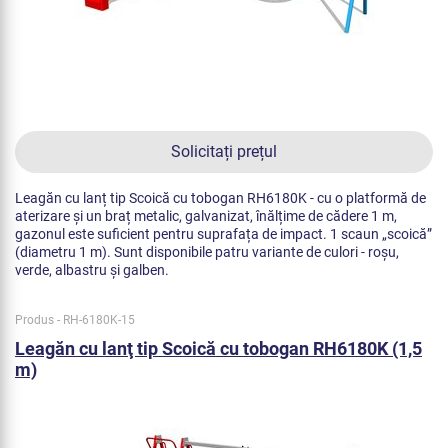
Solicitați prețul
Leagăn cu lanț tip Scoică cu tobogan RH6180K - cu o platformă de
aterizare și un braț metalic, galvanizat, înălțime de cădere 1 m,
gazonul este suficient pentru suprafața de impact. 1 scaun „scoică”
(diametru 1 m). Sunt disponibile patru variante de culori - roșu,
verde, albastru și galben.
Produs - RH-6180K-15
Leagăn cu lanţ tip Scoică cu tobogan RH6180K (1,5
m)