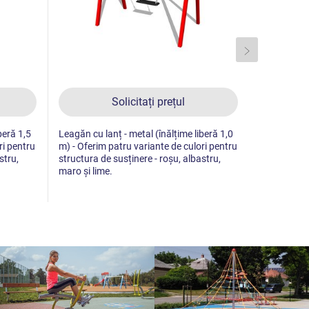
Solicitați prețul
beră 1,5
Leagăn cu lanț - metal (înălțime liberă 1,0
Leagăn cu l
ri pentru
m) - Oferim patru variante de culori pentru
liberă 1 m)
stru,
structura de susținere - roșu, albastru,
cădere până
maro și lime.
suprafață c
patru varia
de susținere