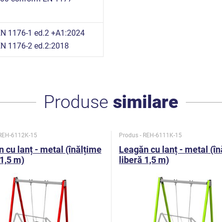
n
N 1176-1 ed.2 +A1:2024
N 1176-2 ed.2:2018
Produse
similare
 REH-6112K-15
Produs - REH-6111K-15
 cu lanț - metal (înălțime
Leagăn cu lanț - metal (î
 1,5 m)
liberă 1,5 m)