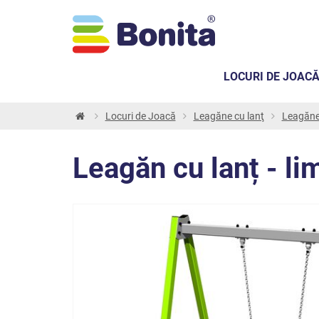
LOCURI DE JOAC
Locuri de Joacă
Leagăne cu lanţ
Leagăne
Leagăn cu lanț - li