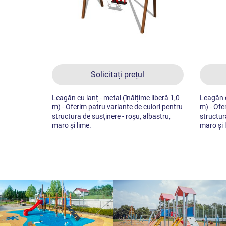
Solicitați prețul
Leagăn cu lanț - metal (înălțime liberă 1,0
Leagăn c
m) - Oferim patru variante de culori pentru
m) - Ofe
structura de susținere - roșu, albastru,
structur
maro și lime.
maro și 