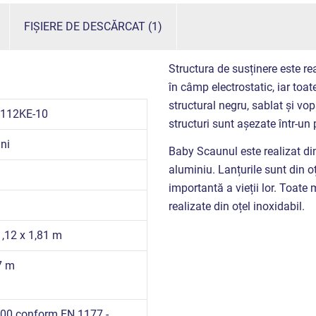
FIȘIERE DE DESCĂRCAT (1)
Structura de susținere este rea
în câmp electrostatic, iar toate
structural negru, sablat și vo
112KE-10
structuri sunt așezate într-un
ni
Baby Scaunul este realizat din
aluminiu. Lanțurile sunt din oț
importantă a vieții lor. Toate
realizate din oțel inoxidabil.
1,12 x 1,81 m
7 m
00 conform EN 1177 -