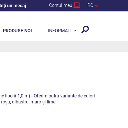
Contul meu
RO
teți un mesaj
PRODUSE NOI
INFORMAȚII
me liberă 1,0 m) - Oferim patru variante de culori
 roșu, albastru, maro și lime.