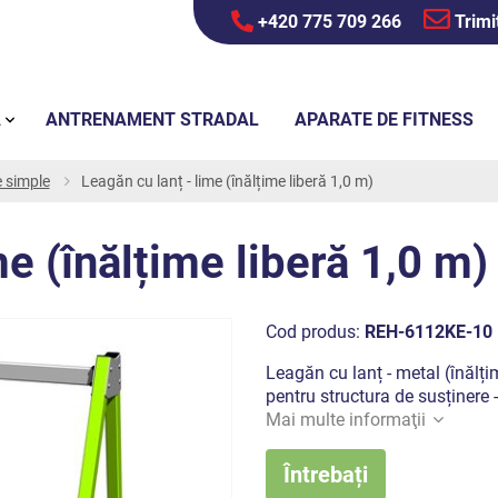
+420 775 709 266
Trimi
Ă
ANTRENAMENT STRADAL
APARATE DE FITNESS
 simple
Leagăn cu lanț - lime (înălțime liberă 1,0 m)
me (înălțime liberă 1,0 m)
Cod produs:
REH-6112KE-10
Leagăn cu lanț - metal (înălți
pentru structura de susținere -
Mai multe informaţii
Întrebați