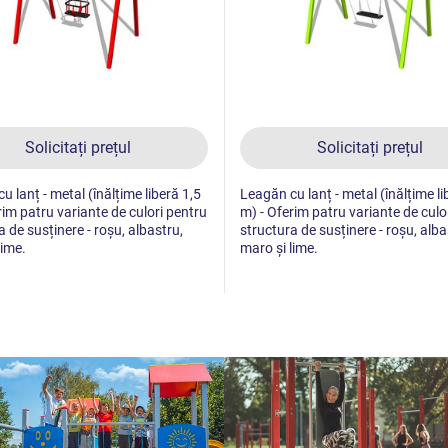
Solicitați prețul
Solicitați prețul
u lanț - metal (înălțime liberă 1,5
Leagăn cu lanț - metal (înălțime li
rim patru variante de culori pentru
m) - Oferim patru variante de culo
a de susținere - roșu, albastru,
structura de susținere - roșu, alba
lime.
maro și lime.