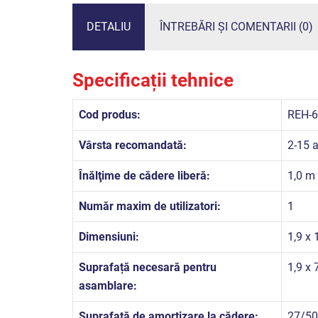
DETALIU
ÎNTREBĂRI ȘI COMENTARII (0)
Specificații tehnice
Cod produs:
REH-6
Vârsta recomandată:
2-15 a
Înălţime de cădere liberă:
1,0 m
Număr maxim de utilizatori:
1
Dimensiuni:
1,9 x 
Suprafață necesară pentru
1,9 x 
asamblare:
Suprafață de amortizare la cădere:
27/50