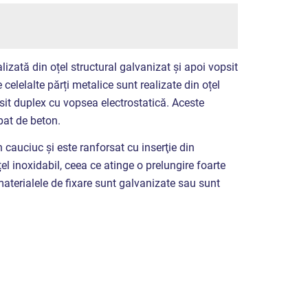
lizată din oțel structural galvanizat și apoi vopsit
 celelalte părți metalice sunt realizate din oțel
psit duplex cu vopsea electrostatică. Aceste
 pat de beton.
 cauciuc și este ranforsat cu inserţie din
el inoxidabil, ceea ce atinge o prelungire foarte
 materialele de fixare sunt galvanizate sau sunt