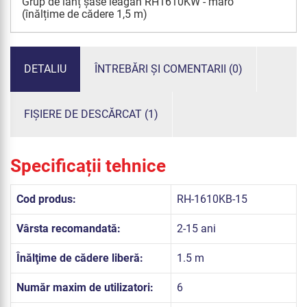
Grup de lanț șase leagăn RH1610KW - maro
(înălțime de cădere 1,5 m)
DETALIU
ÎNTREBĂRI ȘI COMENTARII (0)
FIȘIERE DE DESCĂRCAT (1)
Specificații tehnice
Cod produs:
RH-1610KB-15
Vârsta recomandată:
2-15 ani
Înălţime de cădere liberă:
1.5 m
Număr maxim de utilizatori:
6