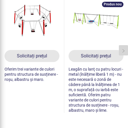
metal (înălțime liberă
de cădere 1 m)
Produs nou
1,5 m)
Solicitați prețul
Solicitați prețul
Oferim trei variante de culori
Leagăn cu lanţ cu patru locuri -
pentru structura de susținere -
metal (înălțime liberă 1 m) - nu
roșu, albastru și maro.
este necesară o zonă de
cădere până la înălțimea de 1
m, o suprafață cu iarbă este
suficientă. Oferim patru
variante de culori pentru
structura de susținere - roșu,
albastru, maro și lime.