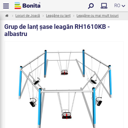
RO
Locuri de Joacă
Leagăne cu lanţ
Leagăne cu mai mult locuri
Grup de lanț șase leagăn RH1610KB -
albastru