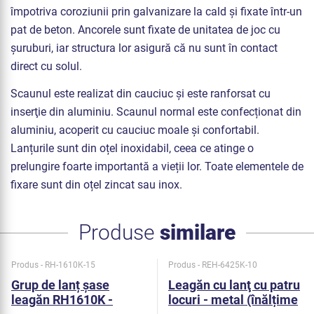
împotriva coroziunii prin galvanizare la cald și fixate într-un
pat de beton. Ancorele sunt fixate de unitatea de joc cu
șuruburi, iar structura lor asigură că nu sunt în contact
direct cu solul.
Scaunul este realizat din cauciuc și este ranforsat cu
inserţie din aluminiu. Scaunul normal este confecționat din
aluminiu, acoperit cu cauciuc moale și confortabil.
Lanțurile sunt din oțel inoxidabil, ceea ce atinge o
prelungire foarte importantă a vieții lor. Toate elementele de
fixare sunt din oțel zincat sau inox.
Produse
similare
Produs - RH-1610K-15
Produs - REH-6425K-10
Grup de lanț șase
Leagăn cu lanţ cu patru
leagăn RH1610K -
locuri - metal (înălțime