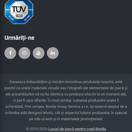
Urmăriți-ne
Deoarece îmbunătățim și inovăm încontinuu produsele noastre, este
posibil ca unele materiale vizuale sau fotografii ale elementelor de joacă și
ale ansamblurilor să nu fie identice cu produsul efectiv la un moment dat,
ci pot fi ușor diferite. În mod similar, culoarea produselor poate fi
schimbată. Prin urmare, Bonita Group Service s.r.o. îşi rezervă dreptul de a
schimba atât designul tehnic, cât şi aspectul tuturor produselor, în special
pe site-ul web și în materialele promoționale.
© 2010-2026
Locuri de joacă pentru copii Bonita