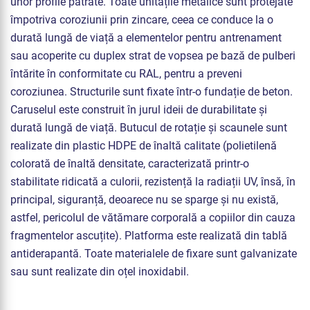
unor profile pătrate. Toate unitățile metalice sunt protejate
împotriva coroziunii prin zincare, ceea ce conduce la o
durată lungă de viață a elementelor pentru antrenament
sau acoperite cu duplex strat de vopsea pe bază de pulberi
întărite în conformitate cu RAL, pentru a preveni
coroziunea. Structurile sunt fixate într-o fundație de beton.
Caruselul este construit în jurul ideii de durabilitate și
durată lungă de viață. Butucul de rotație și scaunele sunt
realizate din plastic HDPE de înaltă calitate (polietilenă
colorată de înaltă densitate, caracterizată printr-o
stabilitate ridicată a culorii, rezistență la radiații UV, însă, în
principal, siguranță, deoarece nu se sparge și nu există,
astfel, pericolul de vătămare corporală a copiilor din cauza
fragmentelor ascuțite). Platforma este realizată din tablă
antiderapantă. Toate materialele de fixare sunt galvanizate
sau sunt realizate din oțel inoxidabil.