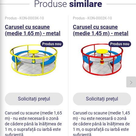
Produse
similare
Produs - KON-0003K-10
Produs - KON-0002K-10
Carusel cu scaune
Carusel cu scaune
(medie 1,65 m) - metal
(medie 1,45 m) - metal
Produs nou
Produs nou
Solicitați prețul
Solicitați prețul
Carusel cu scaune (medie 1,65
Carusel cu scaune (medie 1,45
m) - nu este necesară o zonă
m) - nu este necesară o zonă
de cădere până la înălțimea de
de cădere până la înălțimea de
1 m, o suprafață cu iarbă este
1 m, o suprafață cu iarbă este
suficientă.
suficientă.