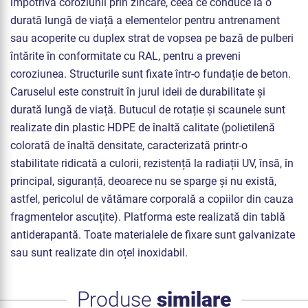
împotriva coroziunii prin zincare, ceea ce conduce la o
durată lungă de viață a elementelor pentru antrenament
sau acoperite cu duplex strat de vopsea pe bază de pulberi
întărite în conformitate cu RAL, pentru a preveni
coroziunea. Structurile sunt fixate într-o fundație de beton.
Caruselul este construit în jurul ideii de durabilitate și
durată lungă de viață. Butucul de rotație și scaunele sunt
realizate din plastic HDPE de înaltă calitate (polietilenă
colorată de înaltă densitate, caracterizată printr-o
stabilitate ridicată a culorii, rezistență la radiații UV, însă, în
principal, siguranță, deoarece nu se sparge și nu există,
astfel, pericolul de vătămare corporală a copiilor din cauza
fragmentelor ascuțite). Platforma este realizată din tablă
antiderapantă. Toate materialele de fixare sunt galvanizate
sau sunt realizate din oțel inoxidabil.
Produse
similare