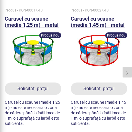
Produs - KON-0001K-10
Produs - KON-0002K-10
Carusel cu scaune
Carusel cu scaune
(medie 1,25 m) - metal
(medie 1,45 m) - metal
Produs nou
Produs nou
Solicitați prețul
Solicitați prețul
Carusel cu scaune (medie 1,25
Carusel cu scaune (medie 1,45
m) - nu este necesară o zonă
m) - nu este necesară o zonă
de cădere până la înălțimea de
de cădere până la înălțimea de
1 m, o suprafață cu iarbă este
1 m, o suprafață cu iarbă este
suficientă.
suficientă.