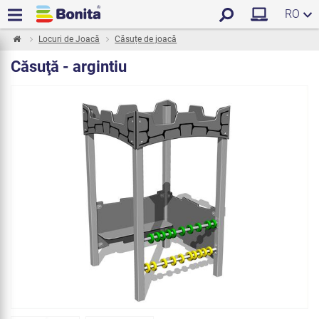
RO
Locuri de Joacă
Căsuțe de joacă
Căsuţă - argintiu