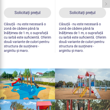
Solicitați prețul
Solicitați prețul
Căsuță - nu este necesară o
Căsuță - nu este necesară o
zonă de cădere până la
zonă de cădere până la
înălțimea de 1 m, o suprafață
înălțimea de 1 m, o suprafață
cu iarbă este suficientă. Oferim
cu iarbă este suficientă. Oferim
două variante de culori pentru
două variante de culori pentru
structura de susținere -
structura de susținere -
argintiu și maro.
argintiu și maro.