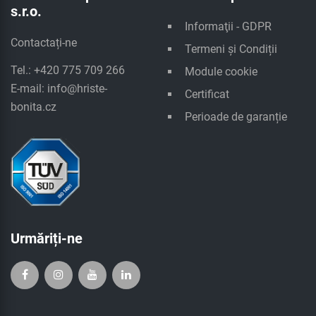
s.r.o.
Informaţii - GDPR
Contactați-ne
Termeni și Condiții
Tel.: +420 775 709 266
Module cookie
E-mail:
info@hriste-
Certificat
bonita.cz
Perioade de garanție
Urmăriți-ne